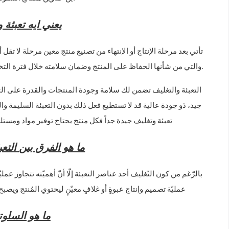
يعني ايه تعبئة 
تأتي بعد مرحلة الإنتاج أو الإنتهاء من تصنيع منتج معين مرحلة لا تقل
.
والتي من شأنها الحفاظ على المنتج وضمان سلامته خلال فترة الت
التعبئة والتغليف تضمن لك سلامة وجودة المنتجات والقدرة على ا
جيد، ذو جودة عالية قد لا تستطيع فعل ذلك بدون التعبئة السليمة وا
تعبئة وتغليف جيدة جداً فكل منتج يحتاج توفير مواد ومست
ما هو الفرق بين التعب
بالرّغم من كون التّغليف أحد عناصر التعبئة إلّا أنّ أهميّته تتجاوز عملي
عمليّة تصميم وإنتاج عبوةٍ أو غلافٍ معيّنٍ ليحتوي المُنتج ويصبح 
ما هو السلوت