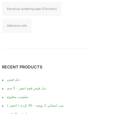
Electrical soldering tape (Chicirton)
Adhesive rolls
RECENT PRODUCTS
دبل فيس
دبل فيس فوم ابيض - 5 سم
سلوتيب مطبوع
تيب انشائي 2 بوصه - 45 يارده ( اخضر )
رول فوم للتغليف