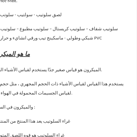
Hot-Melt.
لصق سلوتيب - سولتيب - سلوتب -
سلوتيب شفاف – سلوتيب كريستال – سلوتيب مطبوع – سلوتيب ا
PVC
شبكي وطولي - ماسكينج تيب ورقي انشايء و حراري
ما هو الميكر
.
الميكرون هو قياس صغير جدًا يستخدم لقياس الأشياء الصغ
يستخدم هذا القياس لقياس الأشياء ذات الحجم المجهري ، مثل حجم ال
.
لقياس الجسيمات المحمولة في الهواء ، 
:
والميكرون في الس
غراء السلوتيب يعد هذا المنتج من الم
غراء السلوتيب هو قوه اللصق المتو