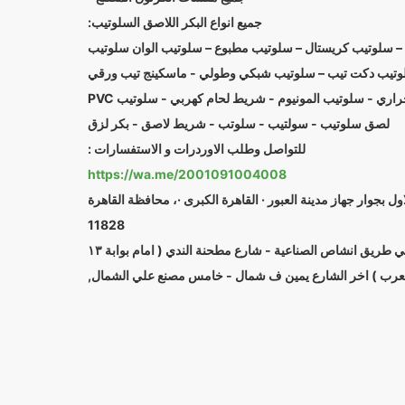
جميع انواع البكر اللاصق السلوتيب:
 سلوتيب كريستال – سلوتيب مطبوع – سلوتيب الوان سلوتيب
وتيب دكت تيب – سلوتيب شبكي وطولي - ماسكينج تيب ورقي
 و حراري - سلوتيب المونيوم - شريط لحام كهربي - سلوتيب
لصق سلوتيب - سولتيب - سلوتب - شريط لاصق - بكر لزق
للتواصل وطلب الاوردرات و الاستفسارات :
https://wa.me/2001091004008
لاول بجوار جهاز مدينة العبور · القاهرة الكبرى ·، محافظة القاهرة
11828
المصنع الرئيسي طريق انشاص الصناعية - شارع مطحنة الندي ( امام بوابة ١٣
العرب ) اخر الشارع يمين ف شمال - خامس مصنع علي الشمال