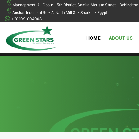
Management: Al-Obour – 5th District, Samira Moussa Street – Behind the 
Anshas Industrial Rd - Al Nada Mill St - Sharkia - Egypt
+201091004008
HOME
ABOUT US