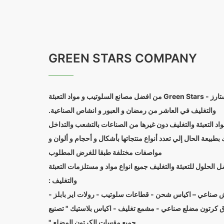
GREEN STARS COMPANY
مصنع جرين ستارز - Green Stars من افضل مصانع السلوتيب و مواد التعبئة
والتغليف في العاشر من رمضان و العبور و انشاص الصناعية.
واد التعبئة والتغليف دون غيرها من الصناعات بالتشعب والتداخل
بطبيعة الحال إلي تعدد أنواع منتجاتها بأشكال و أحجام و ألوان و
مواصفات مختلفة طبقا للغرض المطلوب
 الحلول للتعبئة والتغليف جميع انواع مواد و مستلزمات التعبئة
والتغليف :
ش صناعي – اكياس شحن - قطاعات سلوتيب - رولات اير بابلز
رق كرتون مضلع صناعي - مشمع تغليف - اكياس بلاستيك " تصنيع
جميع مقسات الكرتون المضلع "