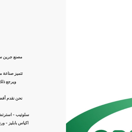
تتميز صناعة م
ويرجع ذلك 
نحن نقدم أفضل
سلوتيب - استرت -
اكياس بابليز - و