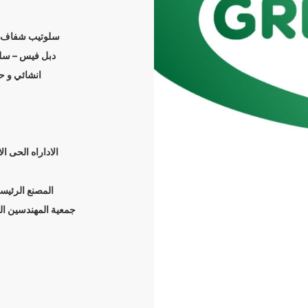
سلوتيب شفاف –
دبل فيس – سل
انشائي PVC
الاداراه الحى ا‬
جمعية المهندسين ,