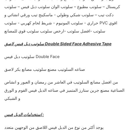
كريستال – سلوتب مطبوع – سلوتب الوان سلوتب دبل فيس – سلوتب
دكت تيب – سلوتب شبكي وطولي - ماسكينج تيب ورقي انشائي و
حراري - سلوتب المونيوم - شريط لحام كهربي - سلوتب PVC اقوي
سلوتب -افضل سلوتب -ارخص سلوتب سلوتب قوي للمصانع
سلوتيب دبل فيس لاصق Double Sided Face Adhesive Tape
صناعه السلوتيب مصنع سلوتيب مصانع بكر لاصق
من افضل مصانع السلوتيب في العاشر من رمضان و العبور و انشاص
الصناعية مصنع جرين ستارز المتميز في صناعه الدبل فيس الفوم و الورق
و الشبكي
استخدامات الدبل فيس :
يوجد أكثر من نوع من الدبل فيس اللاصق من الوجهين متعدد