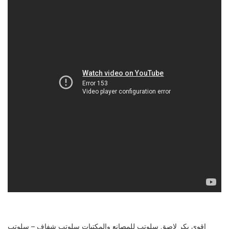
اقوي بكر لاصق سلوتب للمصانع والمكتبات سلوتب شفاف – سلوتب