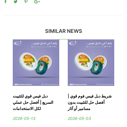
SIMILAR NEWS
يط
شريط دبل فيس فوم قوي |
دبل فيس قوي للتثبيت
دب
وة
أفضل حل للتثبيت بدون
السريع | أفضل حل عملي
ا
ية
مسامير أو آثار
لكل الاستخدامات
2026-05-13
2026-05-03
2