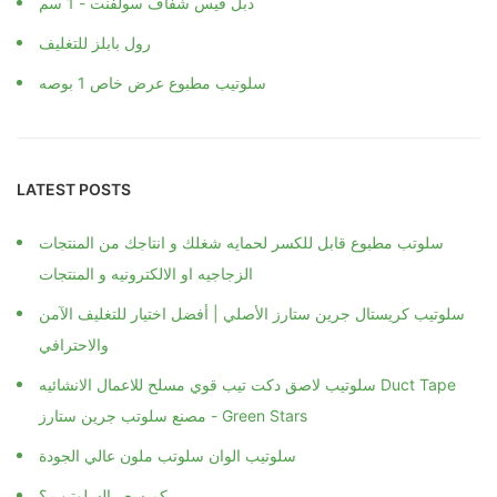
دبل فيس شفاف سولفنت - 1 سم
رول بابلز للتغليف
سلوتيب مطبوع عرض خاص 1 بوصه
LATEST POSTS
سلوتب مطبوع قابل للكسر لحمايه شغلك و انتاجك من المنتجات
الزجاجيه او الالكترونيه و المنتجات
سلوتيب كريستال جرين ستارز الأصلي | أفضل اختيار للتغليف الآمن
والاحترافي
سلوتيب لاصق دكت تيب قوي مسلح للاعمال الانشائيه Duct Tape
مصنع سلوتب جرين ستارز - Green Stars
سلوتيب الوان سلوتب ملون عالي الجودة
كم سعر السلوتيب ؟