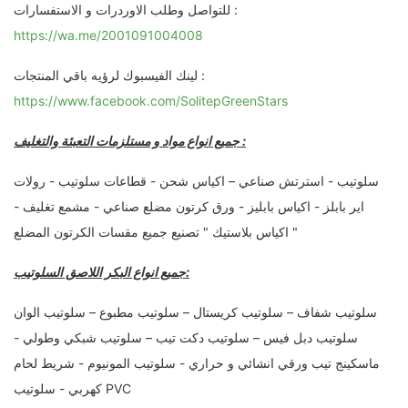
للتواصل وطلب الاوردرات و الاستفسارات :
https://wa.me/2001091004008
لينك الفيسبوك لرؤيه باقي المنتجات :
https://www.facebook.com/SolitepGreenStars
جميع انواع مواد و مستلزمات التعبئة والتغليف :
سلوتيب - استرتش صناعي – اكياس شحن - قطاعات سلوتيب - رولات
اير بابلز - اكياس بابليز - ورق كرتون مضلع صناعي - مشمع تغليف -
اكياس بلاستيك " تصنيع جميع مقسات الكرتون المضلع "
جميع انواع البكر اللاصق السلوتيب:
سلوتيب شفاف – سلوتيب كريستال – سلوتيب مطبوع – سلوتيب الوان
سلوتيب دبل فيس – سلوتيب دكت تيب – سلوتيب شبكي وطولي -
ماسكينج تيب ورقي انشائي و حراري - سلوتيب المونيوم - شريط لحام
كهربي - سلوتيب PVC