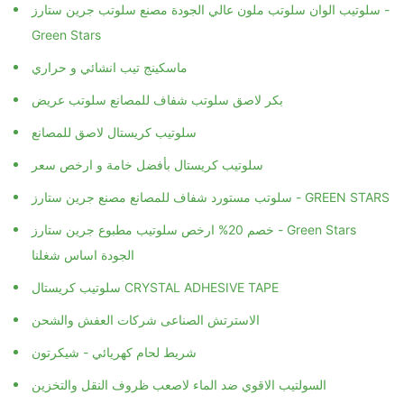
سلوتيب الوان سلوتب ملون عالي الجودة مصنع سلوتب جرين ستارز -
Green Stars
ماسكينج تيب انشائي و حراري
بكر لاصق سلوتب شفاف للمصانع سلوتب عريض
سلوتيب كريستال لاصق للمصانع
سلوتيب كريستال بأفضل خامة و ارخص سعر
سلوتب مستورد شفاف للمصانع مصنع جرين ستارز - GREEN STARS
خصم 20% ارخص سلوتيب مطبوع جرين ستارز - Green Stars
الجودة اساس شغلنا
سلوتيب كريستال CRYSTAL ADHESIVE TAPE
الاسترتش الصناعى شركات العفش والشحن
شريط لحام كهريائي - شيكرتون
السولتيب الاقوي ضد الماء لاصعب ظروف النقل والتخزين