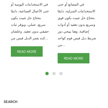
لدبل فيس الشبكي –
في المصانع أو حتى
في الاستخدامات اليومية أو
تث
نة
الاستخدامات المنزلية، دايمًا
حتى الأعمال الصناعية، دايمًا
تي
بنحتاج حل تثبيت يكون قوي
بنحتاج حل تثبيت يكون
مع
وسريع بدون تعقيد أو أدوات
سريع، عملي، ويوفر ثبات
بر
إضافية. وهنا بييجي دور
حقيقي بدون تعقيد. وعلشان
من
شريط دبل فيس فوم كواحد
كده يعتبر الدبل فيس من...
من...
READ MORE
READ MORE
SEARCH