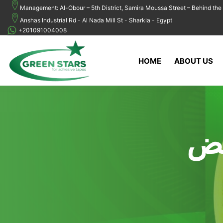
Management: Al-Obour – 5th District, Samira Moussa Street – Behind the 
Anshas Industrial Rd - Al Nada Mill St - Sharkia - Egypt
+201091004008
HOME
ABOUT US
يض