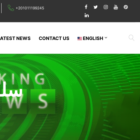
+201011199245
LATEST NEWS
CONTACT US
ENGLISH
سلو