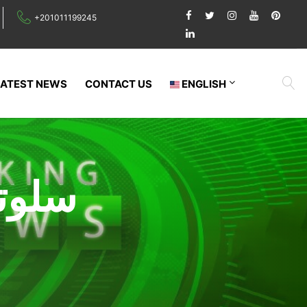
+201011199245
LATEST NEWS
CONTACT US
ENGLISH
سلوت