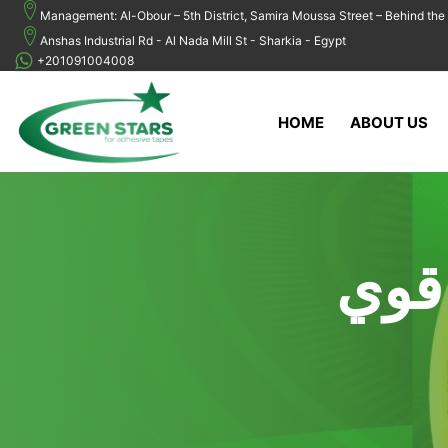
Management: Al-Obour – 5th District, Samira Moussa Street – Behind the 
Anshas Industrial Rd - Al Nada Mill St - Sharkia - Egypt
+201091004008
HOME
ABOUT US
قوي