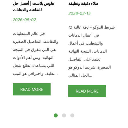
قة
طلاء دقيقة ونظيفة
هاوس بلاست | أفضل حل
ية
للنقاشة والدهانات
2026-02-15
2026-05-02
2
🎨 شريط الدوكو – دقة عالية
ماسكينج تيب – دقة في
في عالم التشطيبات
في أعمال الدهانات
ضى
والنقاشة، التفاصيل الصغيرة
والتشطيب في أعمال
من
هي اللي بتفرق في النتيجة
الدهانات، النتيجة النهائية
ال
النهائية. ومن أهم الأدوات
تعتمد على التفاصيل
يث
اللي بتساعدك تطلع شغل
خط
الصغيرة. شريط الدوكو هو
اف
نظيف واحترافي هو التيب...
الحل المثالي...
READ MORE
READ MORE