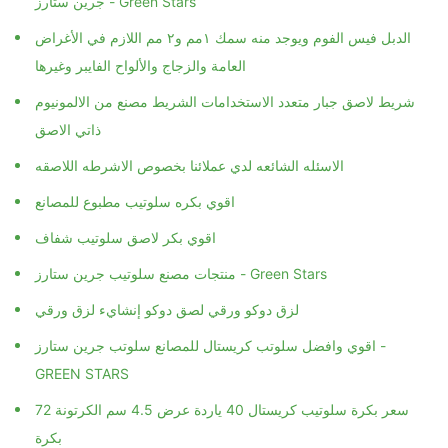
جرين ستارز - Green Stars
الدبل فيس الفوم ويوجد منه سمك ١مم و٢ مم اللازم في الأغراض
العامة والزجاج والألواح الفايبر وغيرها
شريط لاصق جبار متعدد الاستخدامات الشريط مصنع من الالمونيوم
ذاتي الاصق
الاسئله الشائعه لدي عملائنا بخصوص الاشرطه اللاصقه
اقوي بكره سلوتيب مطبوع للمصانع
اقوي بكر لاصق سلوتيب شفاف
منتجات مصنع سلوتيب جرين ستارز - Green Stars
لزق دوكو ورقي لصق دوكو إنشايء لزق ورقي
اقوي وافضل سلوتب كريستال للمصانع سلوتب جرين ستارز -
GREEN STARS
سعر بكرة سلوتيب كريستال 40 ياردة عرض 4.5 سم الكرتونة 72
بكرة