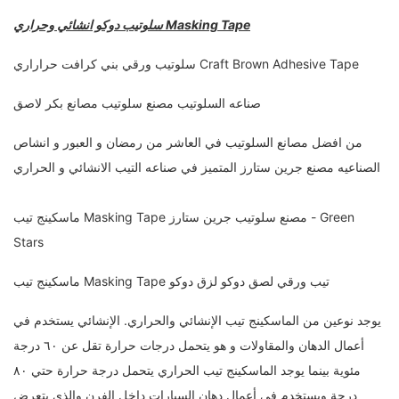
سلوتيب دوكو انشائي وحراري Masking Tape
سلوتيب ورقي بني كرافت حراراري Craft Brown Adhesive Tape
صناعه السلوتيب مصنع سلوتيب مصانع بكر لاصق
من افضل مصانع السلوتيب في العاشر من رمضان و العبور و انشاص
الصناعيه مصنع جرين ستارز المتميز في صناعه التيب الانشائي و الحراري
ماسكينج تيب Masking Tape مصنع سلوتيب جرين ستارز - Green
Stars
ماسكينج تيب Masking Tape تيب ورقي لصق دوكو لزق دوكو
يوجد نوعين من الماسكينج تيب الإنشائي والحراري. الإنشائي يستخدم في
أعمال الدهان والمقاولات و هو يتحمل درجات حرارة تقل عن ٦٠ درجة
مئوية بينما يوجد الماسكينج تيب الحراري يتحمل درجة حرارة حتي ٨٠
درجة ويستخدم في أعمال دهان السيارات داخل الفرن والذي يتعرض