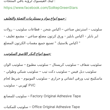
لينك الفيسبوك لرؤيه باقي المنتجات :
https://www.facebook.com/SolitepGreenStars
جميع انواع مواد و مستلزمات التعبئة والتغليف :
سلوتيب - استرتش صناعي – اكياس شحن - قطاعات سلوتيب - رولات
اير بابلز - اكياس بابليز - ورق كرتون مضلع صناعي - مشمع تغليف -
اكياس بلاستيك " تصنيع جميع مقسات الكرتون المضلع "
جميع انواع البكر اللاصق السلوتيب:
سلوتيب شفاف – سلوتيب كريستال – سلوتيب مطبوع – سلوتيب الوان
سلوتيب دبل فيس – سلوتيب دكت تيب – سلوتيب شبكي وطولي -
ماسكينج تيب ورقي انشائي و حراري - سلوتيب المونيوم - شريط لحام
كهربي - سلوتيب PVC
سلوتيب للمصانع – Factory Original Adhesive Tape
سلوتيب للمكتبات – Office Original Adhesive Tape