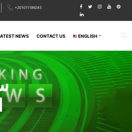
+201011199245
LATEST NEWS
CONTACT US
ENGLISH
س
ا