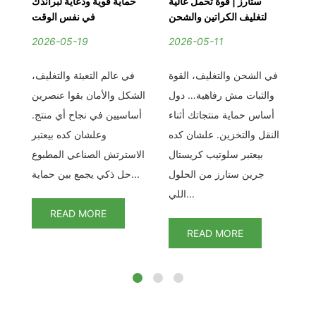
من
ستارز | قوة تحمل عالية
حماية قوية ودعاية لبراندك
يك
لتغليف الكراتين والشحن
في نفس الوقت
2026-05-19
2026-05-11
2
ام
في الشحن والتغليف، القوة
في عالم التعبئة والتغليف،
في
أي
والثبات مش رفاهية… دول
الشكل والأمان بقوا عنصرين
اخت
اد
أساس حماية منتجاتك أثناء
أساسيين في نجاح أي منتج.
بي
من
النقل والتخزين. علشان كده
وعلشان كده بيعتبر
كس
بيعتبر سلوتيب كريستال
الاسترتش الصناعي المطبوع
و
ا.
جرين ستارز من الحلول
حل ذكي يجمع بين حماية...
...
اللي...
READ MORE
READ MORE