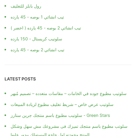
رول بابلز للتغليف
تيب انشائي 1 بوصه - 45 يارده
تيب انشائي 2 بوصه - 45 يارده ( اخضر )
سلوتيب كريستال - 150 يارده
تيب انشائي 2 بوصه - 45 يارده
LATEST POSTS
سلوتيب مطبوع جوده في الخامات – مقاسات متعدده – تصميم مُبهر
سلوتيب عرض خاص – شريط تغليف مطبوع لزيادة المبيعات
سلوتيب مطبوع باسم منتجك جرين ستارز - Green Stars
سلوتب مطبوع باسم منتجك تميزك فى مشروعك مش سهل وشكل
المنتج وجودته اول حاجة المستهلك بيدور عليها