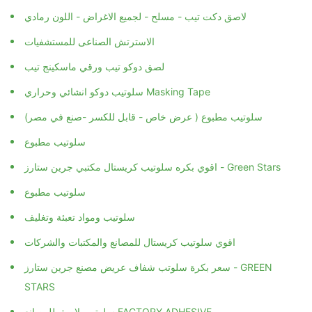
لاصق دكت تيب - مسلح - لجميع الاغراض - اللون رمادي
الاسترتش الصناعى للمستشفيات
لصق دوكو تيب ورقي ماسكينج تيب
سلوتيب دوكو انشائي وحراري Masking Tape
سلوتيب مطبوع ( عرض خاص - قابل للكسر -صنع في مصر)
سلوتيب مطبوع
اقوي بكره سلوتيب كريستال مكتبي جرين ستارز - Green Stars
سلوتيب مطبوع
سلوتيب ومواد تعبئة وتغليف
اقوي سلوتيب كريستال للمصانع والمكتبات والشركات
سعر بكرة سلوتب شفاف عريض مصنع جرين ستارز - GREEN
STARS
سلوتيب لاصق للمصانع FACTORY ADHESIVE