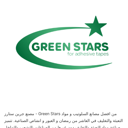
مصنع جرين ستارز - Green Stars من افضل مصانع السلوتيب و مواد
التعبئة والتغليف في العاشر من رمضان و العبور و انشاص الصناعية. تتميز
صناعة مواد التعبئة والتغليف دون غيرها من الصناعات بالتشعب والتداخل