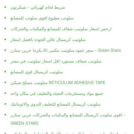
شريط لحام كهريائي - شيكرتون
سلوتب مطبوع اقوي سلوتب للمصانع
ارخص اسعار سلوتيب شفاف للمصانع والمكتبات والشركات
سلوتيب كريستال عالي الجوده بافضل اسعار
سعر عمود سلوتيب مكتبي (6 بكره) جرين ستارز - Green Stars
سلوتيب شفاف مستورد اقل اسعار سلوتيب في مصر
سلوتيب كريستال قوي للمصانع
سلوتيب مسلح شبكي RETICULUM ADHESIVE TAPE
جميع مواد ومستلزمات التعبئة والتغليف في مكان واحد
سلوتيب كريستال للمصانع للتغليف اليدوي والاتوماتيك
اقوي سلوتب كريستال للمصانع والمكتبات والشركات جرين ستارز -
GREEN STARS
تيب إنشائي قوي – شريط لاصق متين لأعمال التشطيبات والمقاولات