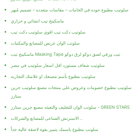
سلوتيب مطبوع جوده في الخامات – مقاسات متعدده – تصميم مُبهر
ماسكينج تيب انشائي و حراري
سلوتيب دكت تيب اقوي سلوتيب دكت تيب
سلوتب الوان عريض للمصانع والمكتبات
ماسكينج تيب Masking Tape تيب ورقي لصق دوكو لزق دوكو
سلوتيب شفاف مستورد اقل اسعار سلوتيب في مصر
سلوتيب مطبوع بأسم مصنعك او علامتك التجاريه
سلوتيب مطبوع خصومات وعروض علي منتجات مصنع سلوتيب جرين
ستارز
سلوتب الوان للتغليف والتعبئه مصنع جرين ستارز - GREEN STARS
الاسترتش الصناعى للمصانع والشركات ..
سلوتب مطبوع باسمك يتميز بقوة لاصقة عالية جداً