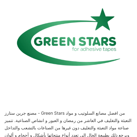
مصنع جرين ستارز - Green Stars من افضل مصانع السلوتيب و مواد
التعبئة والتغليف في العاشر من رمضان و العبور و انشاص الصناعية. تتميز
صناعة مواد التعبئة والتغليف دون غيرها من الصناعات بالتشعب والتداخل
ويرجع ذلك بطبيعة الحال إلي تعدد أنواع منتجاتها بأشكال و أحجام و ألوان