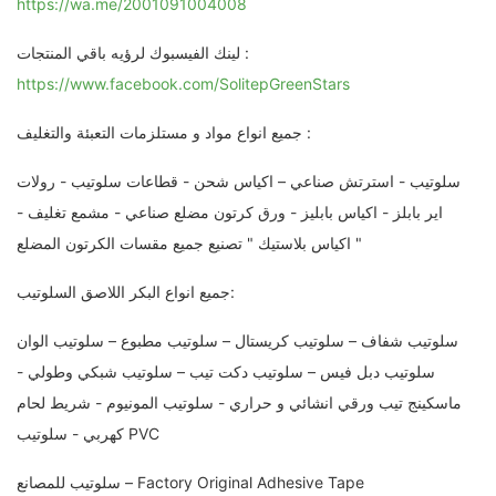
https://wa.me/2001091004008
لينك الفيسبوك لرؤيه باقي المنتجات :
https://www.facebook.com/SolitepGreenStars
جميع انواع مواد و مستلزمات التعبئة والتغليف :
سلوتيب - استرتش صناعي – اكياس شحن - قطاعات سلوتيب - رولات
اير بابلز - اكياس بابليز - ورق كرتون مضلع صناعي - مشمع تغليف -
اكياس بلاستيك " تصنيع جميع مقسات الكرتون المضلع "
جميع انواع البكر اللاصق السلوتيب:
سلوتيب شفاف – سلوتيب كريستال – سلوتيب مطبوع – سلوتيب الوان
سلوتيب دبل فيس – سلوتيب دكت تيب – سلوتيب شبكي وطولي -
ماسكينج تيب ورقي انشائي و حراري - سلوتيب المونيوم - شريط لحام
كهربي - سلوتيب PVC
سلوتيب للمصانع – Factory Original Adhesive Tape