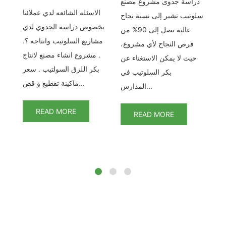
نع
دراسة جدوى مشروع مصنع
الاسئله الشائعه لدي عملائنا
اح
سلوتيب تشير إلى نسبة نجاح
بخصوص دراسه الجدوي لدي
ى 90% من
عالية تصل إلى 90% من
مشاريع السلوتيب وانتاجه ؟.
ع،
فرص النجاح لأي مشروع،
. مشروع انشاء مصنع لانتاج
عن
حيث لا يمكن الاستغناء عن
بكر اللزق السولتيب . سعر
في
بكر السلوتيب في
ماكينة تقطيع و قص...
المدارس...
READ MORE
READ MORE