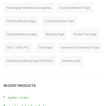
Packaging materials and supplies
Scotch Adhesive Tape
Printed adhesive tape
Crystal Adhesive Tape
Colored Adhesive tape
Masking Tape
Double Face tape
DUCT TAPE PVC
Clear tape
aluminum foil Adhesive Tape
Electrical soldering tape (Chicirton)
Adhesive rolls
RECENT PRODUCTS
سلوتيب مطبوع
دبل فيس فوم ابيض - 1 سم