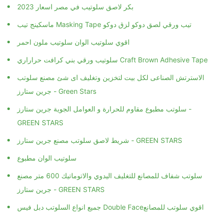
بكر لاصق سلوتيب في مصر اسعار 2023
ماسكينج تيب Masking Tape تيب ورقي لصق دوكو لزق دوكو
اقوي سلوتيب الوان سلوتيب ملون احمر
سلوتيب ورقي بني كرافت حراراري Craft Brown Adhesive Tape
الاسترتش الصناعى لكل بيت لتخزين وتغليف اى شئ مصنع سلوتب
جرين ستارز - Green Stars
سلوتب مطبوع مقاوم للحرارة و العوامل الجوية جرين ستارز -
GREEN STARS
شريط لاصق سلوتب مصنع جرين ستارز - GREEN STARS
سلوتيب الوان مطبوع
سلوتب شفاف للمصانع للتغليف اليدوي والاتوماتيك 600 متر مصنع
جرين ستارز - GREEN STARS
جميع انواع السلوتب دبل فيس Double Face‏ اقوي سلوتب للمصانع