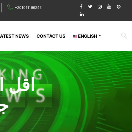
+201011199245
LATEST NEWS
CONTACT US
ENGLISH
اقل 
جم