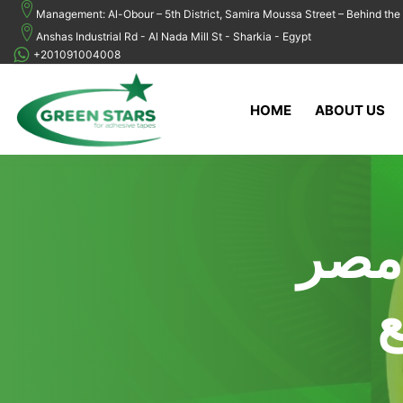
Management: Al-Obour – 5th District, Samira Moussa Street – Behind the 
Anshas Industrial Rd - Al Nada Mill St - Sharkia - Egypt
+201091004008
HOME
ABOUT US
مصر
ع