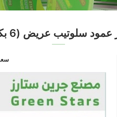
مود سلوتيب عريض (6 بكره)
سعر 