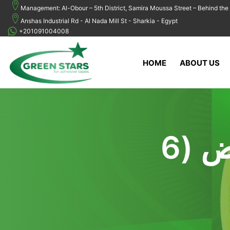
Management: Al-Obour – 5th District, Samira Moussa Street – Behind the 
Anshas Industrial Rd - Al Nada Mill St - Sharkia - Egypt
+201091004008
HOME
ABOUT US
سعر عمود سلوتيب عريض (6