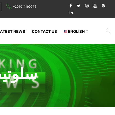
+201011199245
LATEST NEWS
CONTACT US
ENGLISH
سلوتي