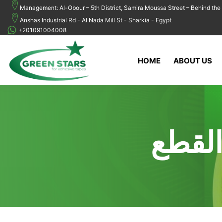
Management: Al-Obour – 5th District, Samira Moussa Street – Behind the 
Anshas Industrial Rd - Al Nada Mill St - Sharkia - Egypt
+201091004008
HOME
ABOUT US
لقطع