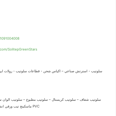
01091004008
com/SolitepGreenStars
سلوتيب - استرتش صناعي – اكياس شحن - قطاعات سلوتيب - رولات اير با
سلوتيب شفاف – سلوتيب كريستال – سلوتيب مطبوع – سلوتيب الوان 
ماسكينج تيب ورقي انشائي و حراري - سلوتيب المونيوم - شريط لحام كهربي - سلوتيب PVC