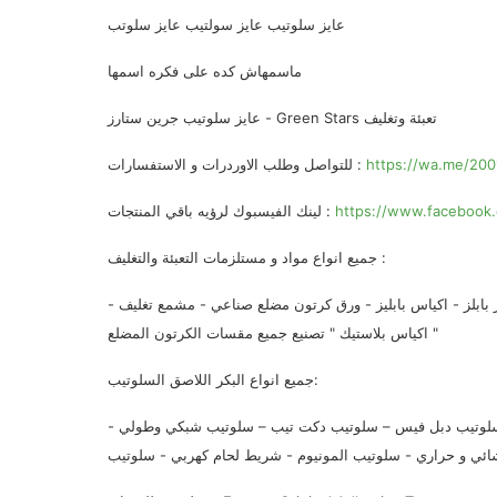
عايز سلوتيب عايز سولتيب عايز سلوتب
ماسمهاش كده على فكره اسمها
عايز سلوتيب جرين ستارز - Green Stars تعبئة وتغليف
https://wa.me/20
للتواصل وطلب الاوردرات و الاستفسارات :
https://www.facebook.
لينك الفيسبوك لرؤيه باقي المنتجات :
جميع انواع مواد و مستلزمات التعبئة والتغليف :
بلز - اكياس بابليز - ورق كرتون مضلع صناعي - مشمع تغليف -
اكياس بلاستيك " تصنيع جميع مقسات الكرتون المضلع "
جميع انواع البكر اللاصق السلوتيب:
سلوتيب دبل فيس – سلوتيب دكت تيب – سلوتيب شبكي وطولي -