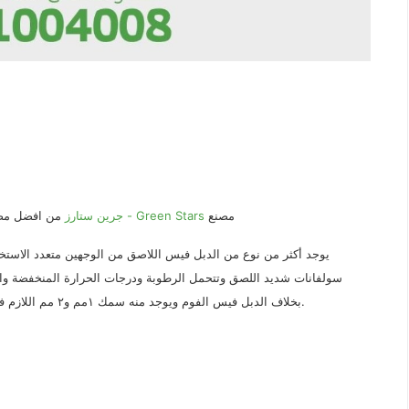
مصنع
جرين ستارز - Green Stars
من افضل مصان
يوجد أكثر من نوع من الدبل فيس اللاصق من الوجهين متعدد الا
سولفانات شديد اللصق وتتحمل الرطوبة ودرجات الحرارة المنخفضة و
بخلاف الدبل فيس الفوم ويوجد منه سمك ١مم و٢ مم اللازم في الأغراض العامة والزجاج والألواح الفايبر وغيرها من الاستعمالات.