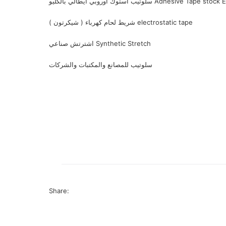
روبي ايطالي بالكليو Adhesive Tape stock EUROPE
شريط لحام كهرباء ( شيكرتون ) electrostatic tape
اشترتش صناعي Synthetic Stretch
سلوتيب للمصانع والمكتبات والشركات
Share: