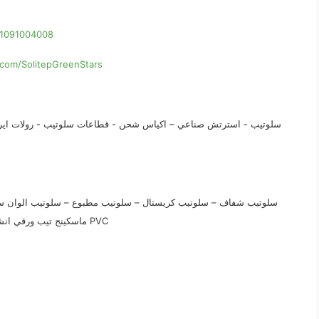
01091004008
com/SolitepGreenStars
سلوتيب - استرتش صناعي – اكياس شحن - قطاعات سلوتيب - رولات اير با
سلوتيب شفاف – سلوتيب كريستال – سلوتيب مطبوع – سلوتيب الوان 
ماسكينج تيب ورقي انشائي و حراري - سلوتيب المونيوم - شريط لحام كهربي - سلوتيب PVC