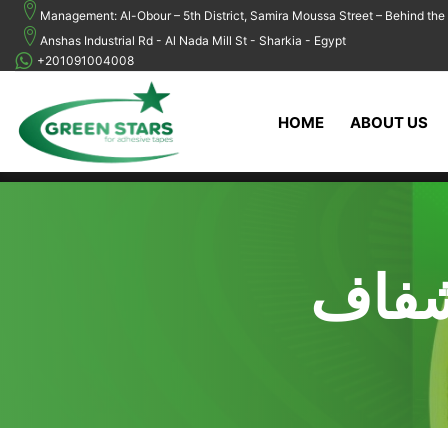
Management: Al-Obour – 5th District, Samira Moussa Street – Behind the 
Anshas Industrial Rd - Al Nada Mill St - Sharkia - Egypt
+201091004008
HOME
ABOUT US
شفاف