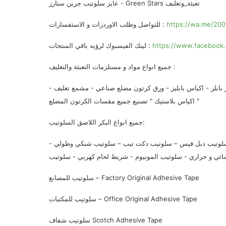
عايز سلوتيب جرين ستارز - Green Stars تعبئة_وتغليف
https://wa.me/20
للتواصل وطلب الاوردرات و الاستفسارات :
https://www.facebook.
لينك الفيسبوك لرؤيه باقي المنتجات :
جميع انواع مواد و مستلزمات التعبئة والتغليف :
بلز - اكياس بابليز - ورق كرتون مضلع صناعي - مشمع تغليف -
اكياس بلاستيك " تصنيع جميع مقسات الكرتون المضلع "
جميع انواع البكر اللاصق السلوتيب:
سلوتيب دبل فيس – سلوتيب دكت تيب – سلوتيب شبكي وطولي -
سلوتيب للمصانع – Factory Original Adhesive Tape
سلوتيب للمكتبات – Office Original Adhesive Tape
سلوتيب شفاف Scotch Adhesive Tape