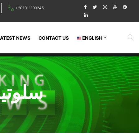
+201011199245
LATEST NEWS
CONTACT US
ENGLISH
سلوتي