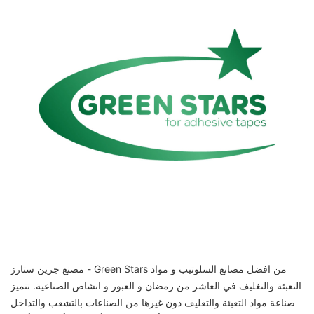
مصنع جرين ستارز - Green Stars من افضل مصانع السلوتيب و مواد
التعبئة والتغليف في العاشر من رمضان و العبور و انشاص الصناعية. تتميز
صناعة مواد التعبئة والتغليف دون غيرها من الصناعات بالتشعب والتداخل
ويرجع ذلك بطبيعة الحال إلي تعدد أنواع منتجاتها بأشكال و أحجام و ألوان