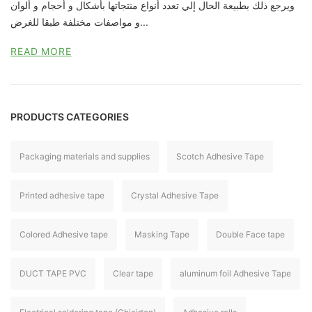
و مواصفات مختلفة طبقا للغرض...
READ MORE
PRODUCTS CATEGORIES
Packaging materials and supplies
Scotch Adhesive Tape
Printed adhesive tape
Crystal Adhesive Tape
Colored Adhesive tape
Masking Tape
Double Face tape
DUCT TAPE PVC
Clear tape
aluminum foil Adhesive Tape
Electrical soldering tape (Chicirton)
Adhesive rolls