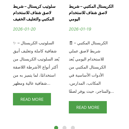
صق
الكريستال المكتبي – شريط
سلوتيب كريستال – شريط
ية
لاصق شفاف للاستخدام
لاصق شفاف للاستخدام
ست
ية
اليومي
المكتبي والتغليف الخفيف
ية
2026-01-20
2026-01-19
2
🧾 الكريستال المكتبي –
✨ السلوتيب الكريستال –
ف
حد
شريط لاصق عملي
شفافية كاملة وتغليف أنيق
كل
قة
للاستخدام اليومي يُعد
يُعد السلوتيب الكريستال من
لف
الكريستال المكتبي من
أكثر أنواع الأشرطة اللاصقة
تكل
تب
الأدوات الأساسية في
استخدامًا، لما يتميز به من
ج.
المكاتب، المدارس،
شفافية عالية ومظهر...
والمتاجر، حيث يوفر لصقًا...
READ MORE
READ MORE