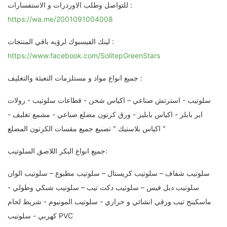
للتواصل وطلب الاوردرات و الاستفسارات :
https://wa.me/2001091004008
لينك الفيسبوك لرؤيه باقي المنتجات :
https://www.facebook.com/SolitepGreenStars
جميع انواع مواد و مستلزمات التعبئة والتغليف :
سلوتيب - استرتش صناعي – اكياس شحن - قطاعات سلوتيب - رولات
اير بابلز - اكياس بابليز - ورق كرتون مضلع صناعي - مشمع تغليف -
اكياس بلاستيك " تصنيع جميع مقسات الكرتون المضلع "
جميع انواع البكر اللاصق السلوتيب:
سلوتيب شفاف – سلوتيب كريستال – سلوتيب مطبوع – سلوتيب الوان
سلوتيب دبل فيس – سلوتيب دكت تيب – سلوتيب شبكي وطولي -
ماسكينج تيب ورقي انشائي و حراري - سلوتيب المونيوم - شريط لحام
كهربي - سلوتيب PVC