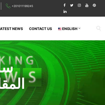
+201011199245
LATEST NEWS
CONTACT US
ENGLISH
سل
المق