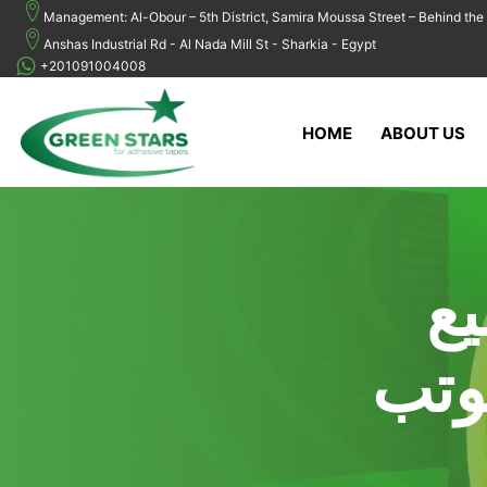
Management: Al-Obour – 5th District, Samira Moussa Street – Behind the 
Anshas Industrial Rd - Al Nada Mill St - Sharkia - Egypt
+201091004008
HOME
ABOUT US
ع
وتب