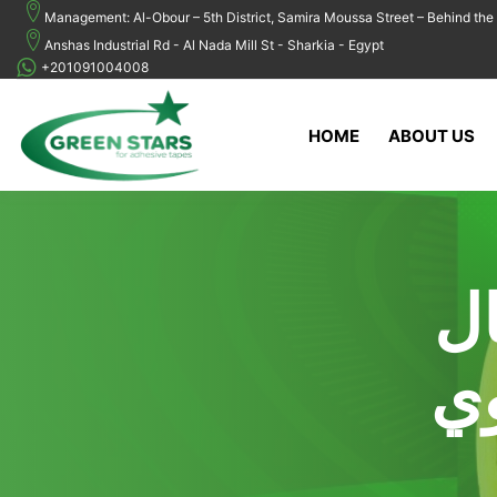
Management: Al-Obour – 5th District, Samira Moussa Street – Behind the 
Anshas Industrial Rd - Al Nada Mill St - Sharkia - Egypt
+201091004008
HOME
ABOUT US
ل
وي