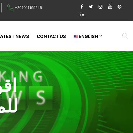
+201011199245
LATEST NEWS
CONTACT US
ENGLISH
اق
للم