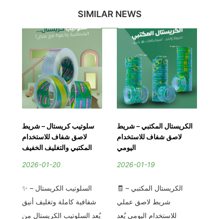
SIMILAR NEWS
صق
الكريستال المكتبي – شريط
سلوتيب كريستال – شريط
ية
لاصق شفاف للاستخدام
لاصق شفاف للاستخدام
ست
ية
اليومي
المكتبي والتغليف الخفيف
ية
2026-01-20
2026-01-19
2
🧾 الكريستال المكتبي –
✨ السلوتيب الكريستال –
ف
حد
شريط لاصق عملي
شفافية كاملة وتغليف أنيق
كل
قة
للاستخدام اليومي يُعد
يُعد السلوتيب الكريستال من