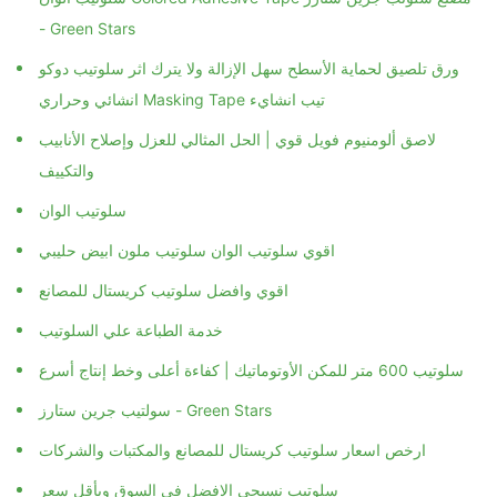
- Green Stars
ورق تلصيق لحماية الأسطح سهل الإزالة ولا يترك اثر سلوتيب دوكو
انشائي وحراري Masking Tape تيب انشايء
لاصق ألومنيوم فويل قوي | الحل المثالي للعزل وإصلاح الأنابيب
والتكييف
سلوتيب الوان
اقوي سلوتيب الوان سلوتيب ملون ابيض حليبي
اقوي وافضل سلوتيب كريستال للمصانع
خدمة الطباعة علي السلوتيب
سلوتيب 600 متر للمكن الأوتوماتيك | كفاءة أعلى وخط إنتاج أسرع
سولتيب جرين ستارز - Green Stars
ارخص اسعار سلوتيب كريستال للمصانع والمكتبات والشركات
سلوتيب نسيجي الافضل في السوق وبأقل سعر