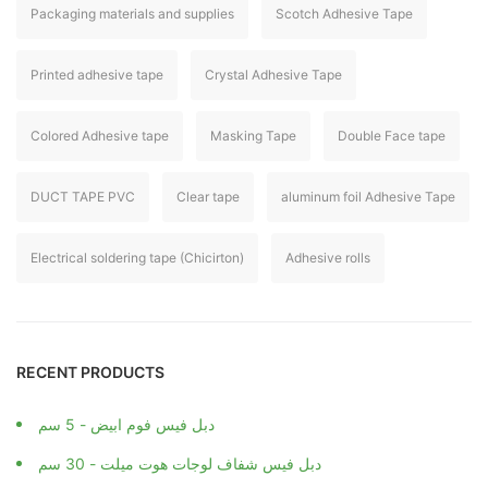
Packaging materials and supplies
Scotch Adhesive Tape
Printed adhesive tape
Crystal Adhesive Tape
Colored Adhesive tape
Masking Tape
Double Face tape
DUCT TAPE PVC
Clear tape
aluminum foil Adhesive Tape
Electrical soldering tape (Chicirton)
Adhesive rolls
RECENT PRODUCTS
دبل فيس فوم ابيض - 5 سم
دبل فيس شفاف لوجات هوت ميلت - 30 سم