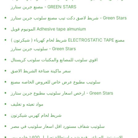
مصنع جرين ستارز - GREEN STARS
شريط لاصق دكت تيب مصنع سلوتب جرين ستارز - Green Stars
المونيوم فويل Adhesive tape almunium
شريط لحام كهرباء ( شيكرتون ) ELECTROSTATIC TAPE مصنع
سلوتيب جرين ستارز - Green Stars
اقوي سلوتب للمصانع والمكتبات سلوتب كريستال
سعر ماكينة صناعة الشريط الاصق
سلوتيب مطبوع عرض خاص للعروض الخاصه مصنع
ارخص اسعار سلوتيب مطبوع جرين ستارز - Green Stars
مواد تعبئه و تغليف
شريط لحام كهربي شيكرتون
سلوتيب شفاف مستورد اقل اسعار سلوتيب في مصر
الاسترتش الصناعى قوة شد و استطالة تصل ل 400٪ خامه بيور