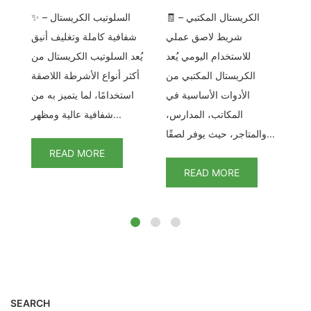
🧾 الكريستال المكتبي –
✨ السلوتيب الكريستال –
ف
حد
شريط لاصق عملي
شفافية كاملة وتغليف أنيق
كل
قة
للاستخدام اليومي يُعد
يُعد السلوتيب الكريستال من
لف
الكريستال المكتبي من
أكثر أنواع الأشرطة اللاصقة
تكل
تب
الأدوات الأساسية في
استخدامًا، لما يتميز به من
ج.
المكاتب، المدارس،
شفافية عالية ومظهر...
والمتاجر، حيث يوفر لصقًا...
READ MORE
READ MORE
SEARCH