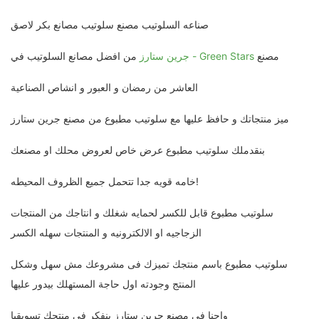
صناعه السلوتيب مصنع سلوتيب مصانع بكر لاصق
مصنع
جرين ستارز - Green Stars
من افضل مصانع السلوتيب في
العاشر من رمضان و العبور و انشاص الصناعية
ميز منتجاتك و حافظ عليها مع سلوتيب مطبوع من مصنع جرين ستارز
بنقدملك سلوتيب مطبوع عرض خاص لعروض محلك او مصنعك
خامه قويه جدا تتحمل جميع الظروف المحيطه!
سلوتيب مطبوع قابل للكسر لحمايه شغلك و انتاجك من المنتجات
الزجاجيه او الالكترونيه و المنتجات سهله الكسر
سلوتيب مطبوع باسم منتجك تميزك فى مشروعك مش سهل وشكل
المنتج وجودته اول حاجة المستهلك بيدور عليها
واحنا فى مصنع جرين ستارز بنفكر فى منتجك تسويقيا