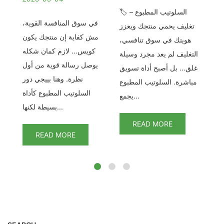
🏷️ السلوتيب المطبوع –
لسلوتيب عرض خاص –
في سوق المنافسة القوية،
في
تغليف يحمي منتجك ويعزز
نة
مش كفاية إن منتجك يكون
ال
هويتك في سوق تنافسي،
ان
كويس… لازم كمان شكله
الت
التغليف لم يعد مجرد وسيلة
رة
يوصل رسالة قوية من أول
غلق… بل أصبح أداة تسويق
يب
نظرة. وهنا بييجي دور
مباشرة. السلوتيب المطبوع
د
السلوتيب المطبوع كأداة
يجمع...
بسيطة لكنها...
READ MORE
READ MORE