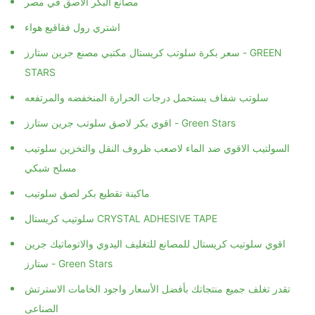
مصانع البكر الاصق في مصر
اشتري رول فقاقيع هواء
سعر بكرة سلوتب كريستال مكتبي مصنع جرين ستارز - GREEN
STARS
سلوتب شفاف يستحمل درجات الحرارة المنخفضه والمرتفعه
اقوي بكر لاصق سلوتب جرين ستارز - Green Stars
السولتيب الاقوي ضد الماء لاصعب ظروف النقل والتخزين سلوتيب
مسلح شبكي
ماكينة تقطيع بكر لصق سلوتيب
سلوتيب كريستال CRYSTAL ADHESIVE TAPE
اقوي سلوتيب كريستال للمصانع للتغليف اليدوي والاتوماتيك جرين
ستارز - Green Stars
تقدر تغلف جميع منتجاتك بأفضل الأسعار واجود الخامات الاسترتش
الصناعى