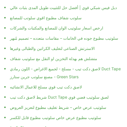
دبل فيس شبكي قوي | أفضل حل للتثبيت طويل المدى بثبات عالي
سلوتب شفاف مطبوع اقوي سلوتب للمصانع
ارخص اسعار سلوتيب الوان للمصانع والمكتبات والشركات
سلوتيب مطبوع جوده في الخامات – مقاسات متعدده – تصميم مُبهر
الاسترتش الصناعى لتغليف الكراتين والطبالى وغيرها
متشلش هم بهدلة التخزين او النقل مع سلوتيب شفاف
لاصق دكت تيب - مسلح - لجميع الاغراض - اللون رمادي Duct Tape
مصنع سلوتب جرين ستارز - Green Stars
لاصق دكت تيب قوي مسلح للاعمال الانشائيه
شريط لاصق دكت تيب Duct Tape لصق سلوتيب فضي قوي
سلوتيب عرض خاص – شريط تغليف مطبوع لتعزيز العروض
سلوتيب مطبوع عرض خاص سلوتيب مطبوع قابل للكسر