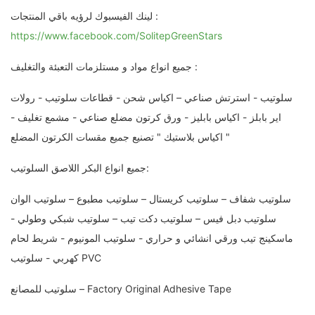
لينك الفيسبوك لرؤيه باقي المنتجات :
https://www.facebook.com/SolitepGreenStars
جميع انواع مواد و مستلزمات التعبئة والتغليف :
سلوتيب - استرتش صناعي – اكياس شحن - قطاعات سلوتيب - رولات
اير بابلز - اكياس بابليز - ورق كرتون مضلع صناعي - مشمع تغليف -
اكياس بلاستيك " تصنيع جميع مقسات الكرتون المضلع "
جميع انواع البكر اللاصق السلوتيب:
سلوتيب شفاف – سلوتيب كريستال – سلوتيب مطبوع – سلوتيب الوان
سلوتيب دبل فيس – سلوتيب دكت تيب – سلوتيب شبكي وطولي -
ماسكينج تيب ورقي انشائي و حراري - سلوتيب المونيوم - شريط لحام
كهربي - سلوتيب PVC
سلوتيب للمصانع – Factory Original Adhesive Tape