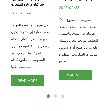
ات
شركتك وزيادة المبيعات
2026-02-22
2026-05-04
2
🏷️ السلوتيب المطبوع –
لسلوتيب عرض خاص –
في سوق المنافسة القوية،
في
تغليف يحمي منتجك ويعزز
نة
مش كفاية إن منتجك يكون
ال
هويتك في سوق تنافسي،
ان
كويس… لازم كمان شكله
الت
التغليف لم يعد مجرد وسيلة
رة
يوصل رسالة قوية من أول
غلق… بل أصبح أداة تسويق
يب
نظرة. وهنا بييجي دور
مباشرة. السلوتيب المطبوع
د
السلوتيب المطبوع كأداة
يجمع...
بسيطة لكنها...
READ MORE
READ MORE