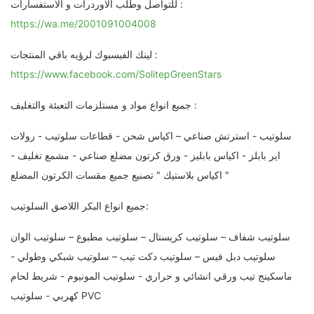
للتواصل وطلب الاوردرات و الاستفسارات :
https://wa.me/2001091004008
لينك الفيسبوك لرؤيه باقي المنتجات :
https://www.facebook.com/SolitepGreenStars
جميع انواع مواد و مستلزمات التعبئة والتغليف :
سلوتيب - استرتش صناعي – اكياس شحن - قطاعات سلوتيب - رولات
اير بابلز - اكياس بابليز - ورق كرتون مضلع صناعي - مشمع تغليف -
اكياس بلاستيك " تصنيع جميع مقسات الكرتون المضلع "
جميع انواع البكر اللاصق السلوتيب:
سلوتيب شفاف – سلوتيب كريستال – سلوتيب مطبوع – سلوتيب الوان
سلوتيب دبل فيس – سلوتيب دكت تيب – سلوتيب شبكي وطولي -
ماسكينج تيب ورقي انشائي و حراري - سلوتيب المونيوم - شريط لحام
كهربي - سلوتيب PVC