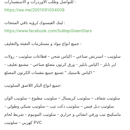
للتواصل وطلب الاوردرات و الاستفسارات :
https://wa.me/2001091004008
لينك الفيسبوك لرؤيه باقي المنتجات :
https://www.facebook.com/SolitepGreenStars
جميع انواع مواد و مستلزمات التعبئة والتغليف :
سلوتيب - استرتش صناعي – اكياس شحن - قطاعات سلوتيب - رولات
اير بابلز - اكياس بابليز - ورق كرتون مضلع صناعي - مشمع تغليف -
اكياس بلاستيك " تصنيع جميع مقسات الكرتون المضلع "
جميع انواع البكر اللاصق السلوتيب:
سلوتيب شفاف – سلوتيب كريستال – سلوتيب مطبوع – سلوتيب الوان
سلوتيب دبل فيس – سلوتيب دكت تيب – سلوتيب شبكي وطولي -
ماسكينج تيب ورقي انشائي و حراري - سلوتيب المونيوم - شريط لحام
كهربي - سلوتيب PVC