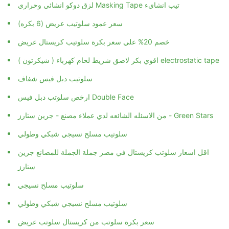
لزق دوكو انشائي وحراري Masking Tape تيب انشايء
سعر عمود سلوتيب عريض (6 بكره)
خصم 20% علي سعر بكرة سلوتيب كريستال عريض
اقوي بكر لاصق شريط لحام كهرباء ( شيكرتون ) electrostatic tape
سلوتيب دبل فيس شفاف
من الاسئله الشائعه لدي عملاء مصنع - جرين ستارز - Green Stars
سلوتيب مسلح نسيجي شبكي وطولي
اقل اسعار سلوتب كريستال في مصر جملة الجملة للمصانع جرين
ستارز
سلوتيب مسلح نسيجي
سلوتيب مسلح نسيجي شبكي وطولي
سعر بكرة سلوتب من كريستال سلوتب عريض