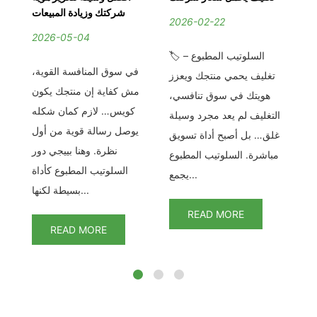
ات
شركتك وزيادة المبيعات
2026-02-22
2026-05-04
2
🏷️ السلوتيب المطبوع –
لسلوتيب عرض خاص –
في سوق المنافسة القوية،
في
تغليف يحمي منتجك ويعزز
نة
مش كفاية إن منتجك يكون
ال
هويتك في سوق تنافسي،
ان
كويس… لازم كمان شكله
الت
التغليف لم يعد مجرد وسيلة
رة
يوصل رسالة قوية من أول
غلق… بل أصبح أداة تسويق
يب
نظرة. وهنا بييجي دور
مباشرة. السلوتيب المطبوع
د
السلوتيب المطبوع كأداة
يجمع...
بسيطة لكنها...
READ MORE
READ MORE