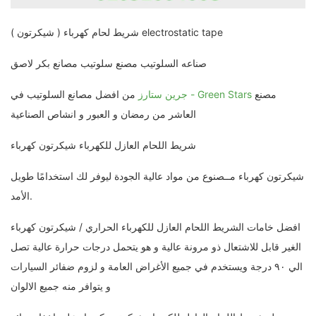
شريط لحام كهرباء ( شيكرتون ) electrostatic tape
صناعه السلوتيب مصنع سلوتيب مصانع بكر لاصق
مصنع
جرين ستارز - Green Stars
من افضل مصانع السلوتيب في
العاشر من رمضان و العبور و انشاص الصناعية
شريط اللحام العازل للكهرباء شيكرتون كهرباء
شيكرتون كهرباء مــصنوع من مواد عالية الجودة ليوفر لك استخدامًا طويل
الأمد.
افضل خامات الشريط اللحام العازل للكهرباء الحراري / شيكرتون كهرباء
الغير قابل للاشتعال ذو مرونة عالية و هو يتحمل درجات حرارة عالية تصل
الي ٩٠ درجة ويستخدم في جميع الأغراض العامة و لزوم ضفائر السيارات
و يتوافر منه جميع الالوان