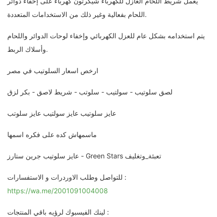
يعمل شريط اللحام العازل للكهرباء شيكرتون كهرباء على إخفاء دوائر
اللحام بفعالية وغير ذلك من الاستخدامات المتعددة.
يتم استخدامه بشكل عام للعزل الكهربائي وإخفاء لوحات الدوائر واللحام
وأسلاك الربط.
ارخص اسعار السلوتيب في مصر
لصق سلوتيب - سولتيب - سلوتب - شريط لاصق - بكر لزق
عايز سلوتيب عايز سولتيب عايز سلوتب
ماسمهاش كده على فكره اسمها
عايز سلوتيب جرين ستارز - Green Stars تعبئة_وتغليف
للتواصل وطلب الاوردرات و الاستفسارات :
https://wa.me/2001091004008
لينك الفيسبوك لرؤيه باقي المنتجات :