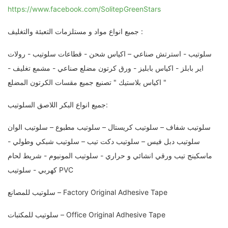
https://www.facebook.com/SolitepGreenStars
جميع انواع مواد و مستلزمات التعبئة والتغليف :
سلوتيب - استرتش صناعي – اكياس شحن - قطاعات سلوتيب - رولات
اير بابلز - اكياس بابليز - ورق كرتون مضلع صناعي - مشمع تغليف -
اكياس بلاستيك " تصنيع جميع مقسات الكرتون المضلع "
جميع انواع البكر اللاصق السلوتيب:
سلوتيب شفاف – سلوتيب كريستال – سلوتيب مطبوع – سلوتيب الوان
سلوتيب دبل فيس – سلوتيب دكت تيب – سلوتيب شبكي وطولي -
ماسكينج تيب ورقي انشائي و حراري - سلوتيب المونيوم - شريط لحام
كهربي - سلوتيب PVC
سلوتيب للمصانع – Factory Original Adhesive Tape
سلوتيب للمكتبات – Office Original Adhesive Tape