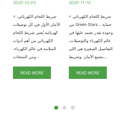
2025-12-03
2025-11-10
2
ام
⚡ شريط اللحام الكهربائي
⚡ شريط اللحام الكهربائي:
ام
من Green Stars… حماية
الأمان الأول في كل توصيلات
Elect
وجودة تقدر تعتمد عليها في
كهربائية يُعتبر شريط اللحام
ا
ريط
عالم الكهرباء والتوصيلات،
الكهربائي من أهم أدوات
دم
التفاصيل الصغيرة هي اللي
السلامة في عالم الكهرباء،
ية
بتصنع الأمان. وشريط...
ومن المنتجات...
READ MORE
READ MORE