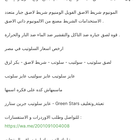
المونيوم شريط الاصق الفويل الومنيوم شريط لاصق جبار متعدد
الاستخدامات الشريط مصنع من الالمونيوم ذاتي الاصق .
قوه لصق جباره ضد التاكل والتقشير ضد الماء ضد النار والحرارة .
ارخص اسعار السلوتيب في مصر
لصق سلوتيب - سولتيب - سلوتب - شريط لاصق - بكر لزق
عايز سلوتيب عايز سولتيب عايز سلوتب
ماسمهاش كده على فكره اسمها
عايز سلوتيب جرين ستارز - Green Stars تعبئة_وتغليف
للتواصل وطلب الاوردرات و الاستفسارات :
https://wa.me/2001091004008
لينك الفيسبوك لرؤيه باقي المنتجات :