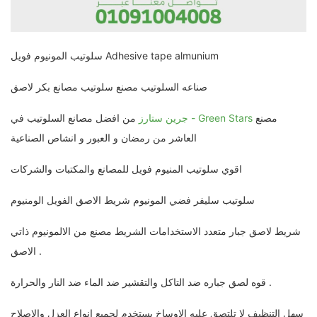
سلوتيب المونيوم فويل Adhesive tape almunium
صناعه السلوتيب مصنع سلوتيب مصانع بكر لاصق
مصنع
جرين ستارز - Green Stars
من افضل مصانع السلوتيب في
العاشر من رمضان و العبور و انشاص الصناعية
اقوي سلوتيب المنيوم فويل للمصانع والمكتبات والشركات
سلوتيب سليفر فضي المونيوم شريط الاصق الفويل الومنيوم
شريط لاصق جبار متعدد الاستخدامات الشريط مصنع من الالمونيوم ذاتي
الاصق .
قوه لصق جباره ضد التاكل والتقشير ضد الماء ضد النار والحرارة .
سهل التنظيف لا تلتصق عليه الاوساخ يستخدم لجميع انواع العزل والإصلاح