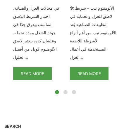
يط الألومنيوم فويل –
🛠️ الألومنيوم تيب – شريط
في مجالات العزل والصيانة،
ف
ية
لاصق للعزل والحماية في
اختيار الشريط اللاصق
يط
التطبيقات الصناعية يُعد
المناسب بيفرق جدًا في
بي
هم
الألومنيوم تيب من أهم أنواع
جودة الشغل ومدة تحمله.
و
قة
الأشرطة اللاصقة
وعلشان كده، بيعتبر لاصق
زل
المستخدمة في أعمال
الألومنيوم فويل من أفضل
العزل...
الحلول...
READ MORE
READ MORE
SEARCH