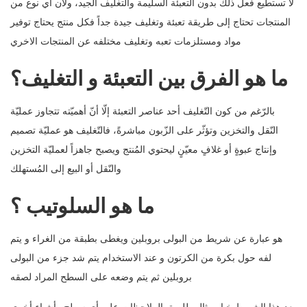
لا تستطيع فعل ذلك بدون التعبئة السليمة والتغليف الجيد، ولأن أي نوع من
المنتجات تحتاج إلى طريقة تعبئة وتغليف جيدة جداً فكل منتج يحتاج توفير
مواد ومستلزمات تعبه وتغليف مختلفه عن المنتجات الاخري
ما هو الفرق بين التعبئة و التغليف؟
بالرّغم من كون التّغليف أحد عناصر التعبئة إلّا أنّ أهميّته تتجاوز عمليّة
النّقل والتخزين وتؤثّر على الزّبون مباشرةً، فالتّغليف هو عمليّة تصميم
وإنتاج عبوةٍ أو غلافٍ معيّنٍ ليحتوي المُنتج ويصبح جاهزاً لعمليّة التخزين
والنّقل أو البيع إلى المُستهلك
ما هو السلوتيب ؟
هو عبارة عن شريط من البولى بروبلين ويغطى بطبقة من الغراء و يتم
لفه حول بكرة من الكرتون و عند الاستخدام يتم شد جزء من البولى
بروبلين ثم يتم وضعه على السطح المراد لصقه
يعد هذا الشريط خيار مثالي للصق الملاحظات على أي سطح وأشياء أخرى