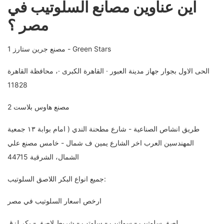
اين عناوين مصانع السلوتيب في
مصر ؟
1 مصنع جرين ستارز - Green Stars
الحى الاول بجوار جهاز مدينة العبور · القاهرة الكبرى ·، محافظة القاهرة‬
11828
2 مصنع هاوس بلاست
طريق انشاص الصناعية - شارع مطحنة الندي ( امام بوابة ١٣ جمعية
المهندسين العرب اخر الشارع يمين ف شمال - خامس مصنع علي
الشمال، الشرقية 44715
جميع انواع البكر اللاصق السلوتيب:
ارخص اسعار السلوتيب في مصر
لصق سلوتيب - سولتيب - سلوتب - شريط لاصق - بكر لزق