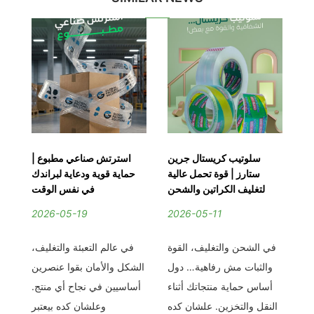
يق
سلوتيب كريستال جرين
استرتش صناعي مطبوع |
من
ستارز | قوة تحمل عالية
حماية قوية ودعاية لبراندك
يك
لتغليف الكراتين والشحن
في نفس الوقت
2026-05-19
2026-05-11
2
ام
في الشحن والتغليف، القوة
في عالم التعبئة والتغليف،
في
أي
والثبات مش رفاهية… دول
الشكل والأمان بقوا عنصرين
اخت
اد
أساس حماية منتجاتك أثناء
أساسيين في نجاح أي منتج.
بي
من
النقل والتخزين. علشان كده
وعلشان كده بيعتبر