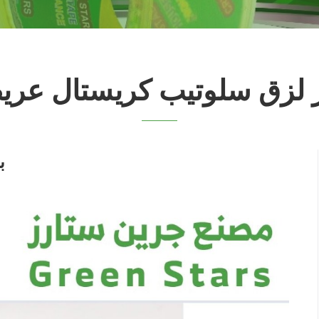
 لزق سلوتيب كريستال عر
ب