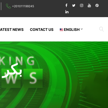
+201011199245
LATEST NEWS
CONTACT US
ENGLISH
بكر 