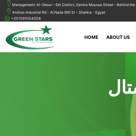
Management: Al-Obour – 5th District, Samira Moussa Street – Behind the 
Anshas Industrial Rd - Al Nada Mill St - Sharkia - Egypt
+201091004008
HOME
ABOUT US
تال