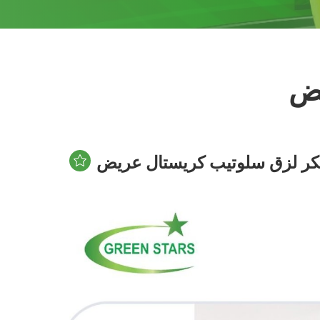
يض
كر لزق سلوتيب كريستال عريض