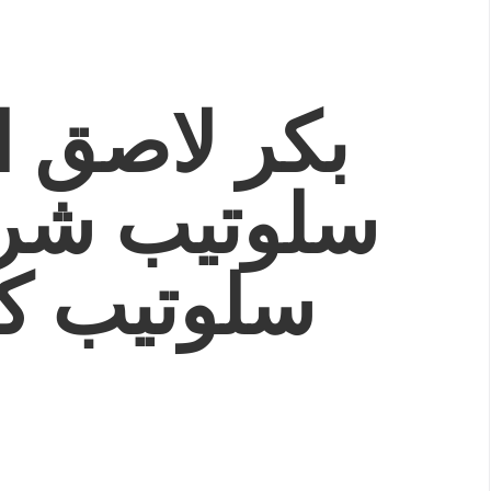
بكر لاصق 
سلوتيب شر
سلوتيب ك