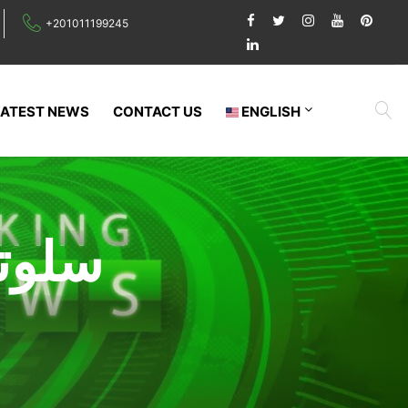
+201011199245
LATEST NEWS
CONTACT US
ENGLISH
سلوت