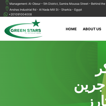
Management: Al-Obour – 5th District, Samira Moussa Street – Behind the 
Anshas Industrial Rd - Al Nada Mill St - Sharkia - Egypt
+201091004008
HOME
ABOUT US
ر
جرين