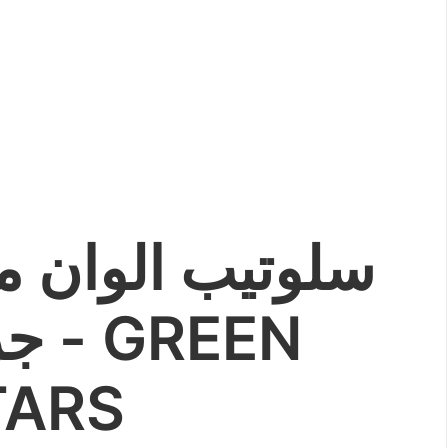
سلوتيب الوان 
جري
TARS