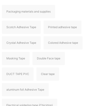
Packaging materials and supplies
Scotch Adhesive Tape
Printed adhesive tape
Crystal Adhesive Tape
Colored Adhesive tape
Masking Tape
Double Face tape
DUCT TAPE PVC
Clear tape
aluminum foil Adhesive Tape
Electrical soldering tape (Chicirton)