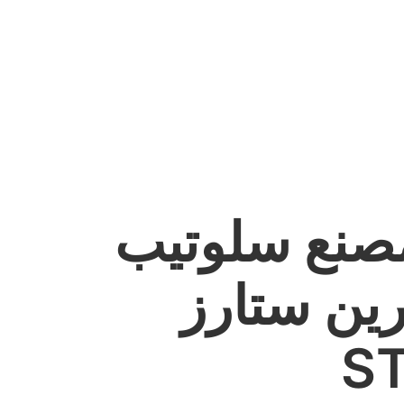
مصنع سلوتيب
ن ستارز - GREEN
S