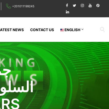
+201011199245
LATEST NEWS
CONTACT US
ENGLISH
جم
السلو
ستار