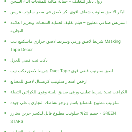
رول بابلز للتغليف – حماية مثالية للمنتجات أثناء الشحن
البكر الاصق سلوتب شفاف اقوي بكر لاصق في مصر سلوتب عريض
استرتش صناعي مطبوع – فيلم تغليف لحماية الشحنات وتعزيز العلامة
التجارية
شريط لاصق ورقي وشريط لاصق حراري ماسكينج تيب Masking
Tape Decor
دكت تيب فضي للعزل
شريط لاصق دكت تيب Duct Tape لصق سلوتيب فضي قوي
ارخص اسعار سلوتيب كريستال لاصق للمصانع
الكرافت تيب: شريط تغليف ورقي صديق للبيئة وقوي للكراتين الثقيلة
سلوتيب مطبوع للمصانع باسم ولوجو نشاطك التجاري باعلي جودة
خصم 20% سلوتيب مطبوع قابل للكسر جرين ستارز - GREEN
STARS
مواد ومستلزمات التعبئه والتغليف