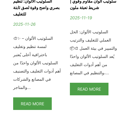
يز
سلوتيب ألوان مقاوم وقوي |
السلوتيب الألوان: تنظيم
سلو
ان
شريط تعبئة ملون
بصري واضح وقوة لصق ثابتة
دة
للتغليف
2025-11-19
2025-11-26
2
السلوتيب الألوان: الحل
ن؟
🎨✨ السلوتيب الألوان –
العملي للتغليف والترتيب
يط
لمسة تنظيم وتغليف
تن
والتمييز في بيئة العمل 🎨📦
ات
باحترافية أعلى يُعتبر
يُعد السلوتيب الألوان واحدًا
دد
السلوتيب الألوان واحدًا من
من أهم أدوات التغليف
تم
أهم أدوات التغليف والتصنيف
والتنظيم في المصانع،...
في المصانع والشركات
والمتاجر...
READ MORE
READ MORE