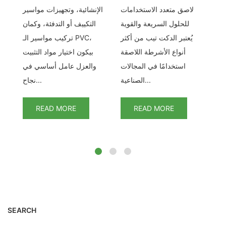
يل
لاصق متعدد الاستخدامات
الإنشائية، وتجهيزات مواسير
اع
للحلول السريعة والقوية
التكييف أو التدفئة، وكمان
ا
دة
يُعتبر الدكت تيب من أكثر
تركيب مواسير الـ PVC،
عد
أنواع الأشرطة اللاصقة
بيكون اختيار مواد التثبيت
Duct)
استخدامًا في المجالات
والعزل عامل أساسي في
الدكت تيب كواحد من أكثر...
اع
الصناعية...
نجاح...
READ MORE
READ MORE
SEARCH