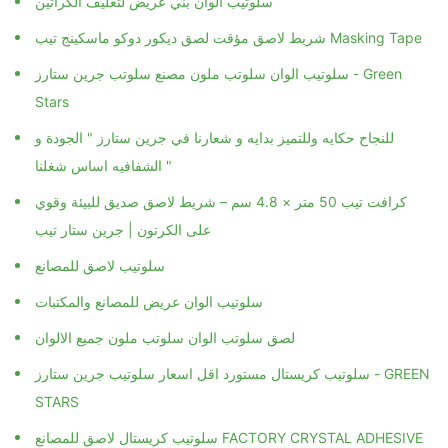
سلوتيب الوان بني عريض لتغليف الكراتين
شريط لاصق مؤقت لصق ديكور دوكو ماسكينج تيب Masking Tape
سلوتيب الوان سلوتب ملون مصنع سلوتب جرين ستارز - Green
Stars
للنجاح حكايه وللتميز بدايه و شعارنا في جرين ستارز " الجودة و
الشفافيه اساس شغلنا "
كرافت تيب 50 متر × 4.8 سم – شريط لاصق صديق للبيئة وقوي
على الكرتون | جرين ستار تيب
سلوتيب لاصق للمصانع
سلوتيب الوان عريض للمصانع والمكتبات
لصق سلوتب الوان سلوتب ملون جميع الالوان
سلوتيب كريستال مستورد اقل اسعار سلوتيب جرين ستارز - GREEN
STARS
سلوتيب كريستال لاصق للمصانع FACTORY CRYSTAL ADHESIVE