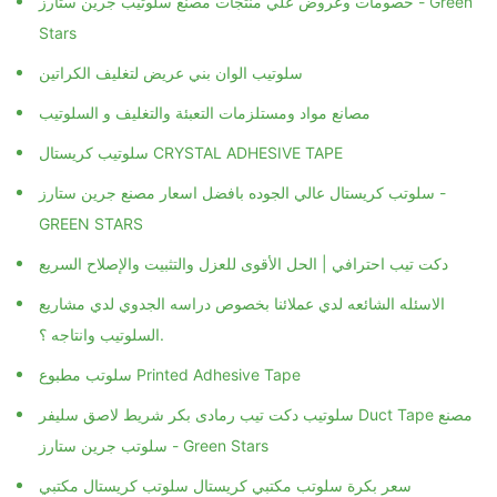
خصومات وعروض علي منتجات مصنع سلوتيب جرين ستارز - Green
Stars
سلوتيب الوان بني عريض لتغليف الكراتين
مصانع مواد ومستلزمات التعبئة والتغليف و السلوتيب
سلوتيب كريستال CRYSTAL ADHESIVE TAPE
سلوتب كريستال عالي الجوده بافضل اسعار مصنع جرين ستارز -
GREEN STARS
دكت تيب احترافي | الحل الأقوى للعزل والتثبيت والإصلاح السريع
الاسئله الشائعه لدي عملائنا بخصوص دراسه الجدوي لدي مشاريع
السلوتيب وانتاجه ؟.
سلوتب مطبوع Printed Adhesive Tape
سلوتيب دكت تيب رمادى بكر شريط لاصق سليفر Duct Tape مصنع
سلوتب جرين ستارز - Green Stars
سعر بكرة سلوتب مكتبي كريستال سلوتب كريستال مكتبي