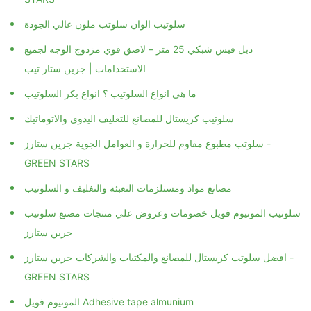
سلوتيب الوان سلوتب ملون عالي الجودة
دبل فيس شبكي 25 متر – لاصق قوي مزدوج الوجه لجميع
الاستخدامات | جرين ستار تيب
ما هي انواع السلوتيب ؟ انواع بكر السلوتيب
سلوتيب كريستال للمصانع للتغليف اليدوي والاتوماتيك
سلوتب مطبوع مقاوم للحرارة و العوامل الجوية جرين ستارز -
GREEN STARS
مصانع مواد ومستلزمات التعبئة والتغليف و السلوتيب
سلوتيب المونيوم فويل خصومات وعروض علي منتجات مصنع سلوتيب
جرين ستارز
افضل سلوتب كريستال للمصانع والمكتبات والشركات جرين ستارز -
GREEN STARS
المونيوم فويل Adhesive tape almunium