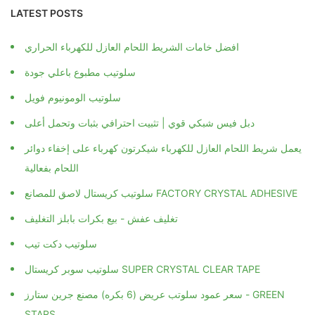
LATEST POSTS
افضل خامات الشريط اللحام العازل للكهرباء الحراري
سلوتيب مطبوع باعلي جودة
سلوتيب الومونيوم فويل
دبل فيس شبكي قوي | تثبيت احترافي بثبات وتحمل أعلى
يعمل شريط اللحام العازل للكهرباء شيكرتون كهرباء على إخفاء دوائر
اللحام بفعالية
سلوتيب كريستال لاصق للمصانع FACTORY CRYSTAL ADHESIVE
تغليف عفش - بيع بكرات بابلز التغليف
سلوتيب دكت تيب
سلوتيب سوبر كريستال SUPER CRYSTAL CLEAR TAPE
سعر عمود سلوتب عريض (6 بكره) مصنع جرين ستارز - GREEN
STARS