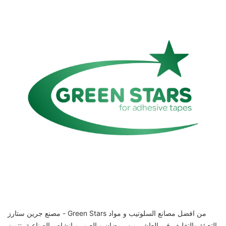
مصنع جرين ستارز - Green Stars من افضل مصانع السلوتيب و مواد
التعبئة والتغليف في العاشر من رمضان و العبور و انشاص الصناعية. تتميز