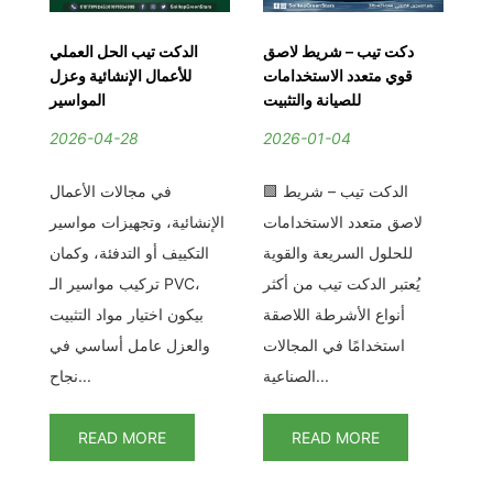
ات
دكت تيب – شريط لاصق
الدكت تيب الحل العملي
 |
قوي متعدد الاستخدامات
للأعمال الإنشائية وعزل
مة
للصيانة والتثبيت
المواسير
اء
2026-04-28
2026-01-04
2
🟩 الدكت تيب – شريط
في مجالات الأعمال
يل
لاصق متعدد الاستخدامات
الإنشائية، وتجهيزات مواسير
اع
للحلول السريعة والقوية
التكييف أو التدفئة، وكمان
ا
دة
يُعتبر الدكت تيب من أكثر
تركيب مواسير الـ PVC،
عد
أنواع الأشرطة اللاصقة
بيكون اختيار مواد التثبيت
Duct)
استخدامًا في المجالات
والعزل عامل أساسي في
الدكت تيب كواحد من أكثر...
اع
الصناعية...
نجاح...
READ MORE
READ MORE