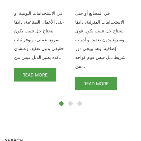
لدبل فيس الشبكي –
في المصانع أو حتى
في الاستخدامات اليومية أو
تث
نة
الاستخدامات المنزلية، دايمًا
حتى الأعمال الصناعية، دايمًا
تي
بنحتاج حل تثبيت يكون قوي
بنحتاج حل تثبيت يكون
مع
وسريع بدون تعقيد أو أدوات
سريع، عملي، ويوفر ثبات
بر
إضافية. وهنا بييجي دور
حقيقي بدون تعقيد. وعلشان
من
شريط دبل فيس فوم كواحد
كده يعتبر الدبل فيس من...
من...
READ MORE
READ MORE
SEARCH