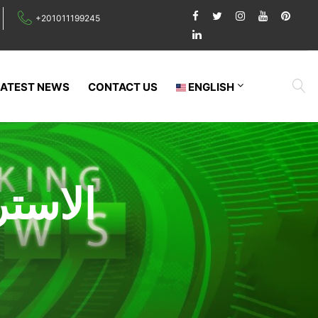
+201011199245
LATEST NEWS
CONTACT US
ENGLISH
الاست