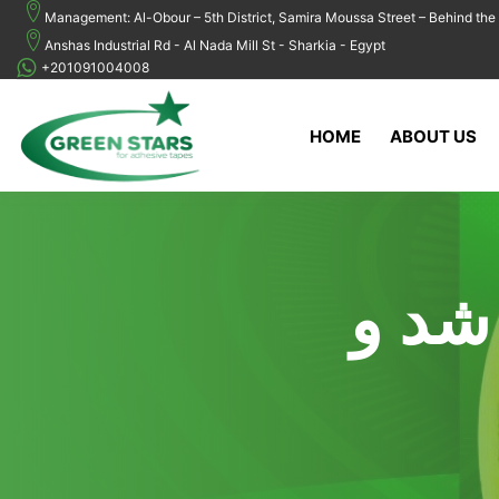
Management: Al-Obour – 5th District, Samira Moussa Street – Behind the 
Anshas Industrial Rd - Al Nada Mill St - Sharkia - Egypt
+201091004008
HOME
ABOUT US
شد و