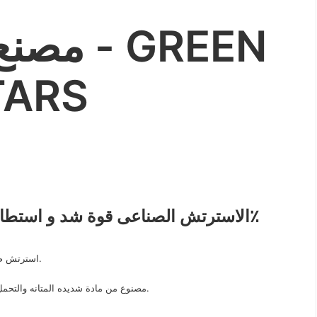
مصنع
TARS
الاسترتش الصناعى قوة شد و استطالة تصل ل 400٪ خامه بيور 100٪
استرتش صناعي للتغليف لأحكام والحفاظ علي المنتج من الخدوش و الكسور.
مصنع من مواد خام بيور وغير معاده التصنيع ( Not recycled ) , مصنوع من مادة شديده المتانه والتحمل.