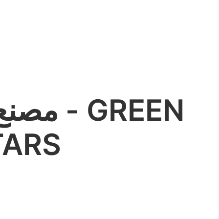
مصنع
TARS