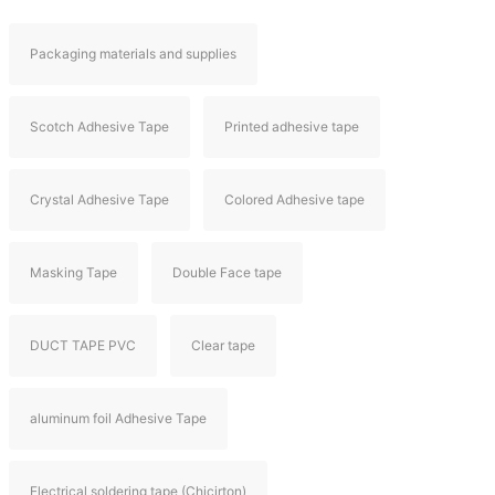
Packaging materials and supplies
Scotch Adhesive Tape
Printed adhesive tape
Crystal Adhesive Tape
Colored Adhesive tape
Masking Tape
Double Face tape
DUCT TAPE PVC
Clear tape
aluminum foil Adhesive Tape
Electrical soldering tape (Chicirton)