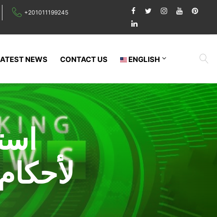
+201011199245
LATEST NEWS
CONTACT US
ENGLISH
است
لأحكام
ا