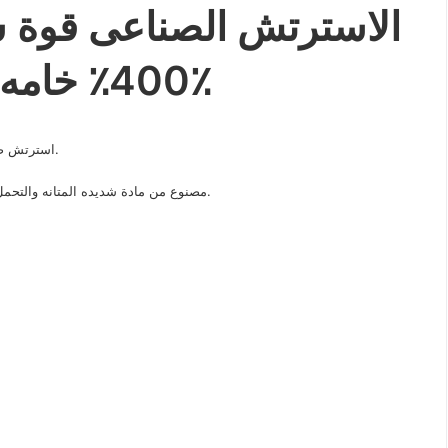
الاسترتش الصناعى قوة 
400٪ خامه بيور 100٪
استرتش صناعي للتغليف لأحكام والحفاظ علي المنتج من الخدوش و الكسور.
مصنع من مواد خام بيور وغير معاده التصنيع ( Not recycled ) , مصنوع من مادة شديده المتانه والتحمل.