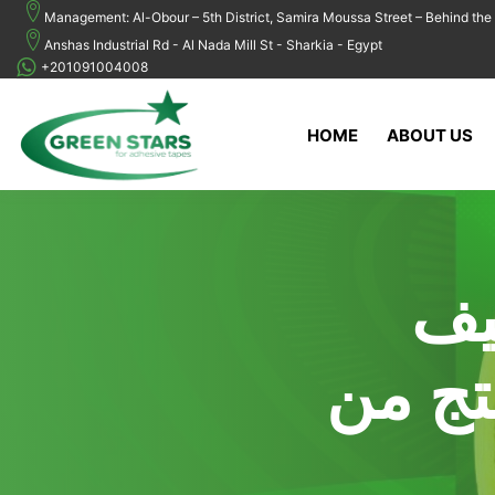
Management: Al-Obour – 5th District, Samira Moussa Street – Behind the 
Anshas Industrial Rd - Al Nada Mill St - Sharkia - Egypt
+201091004008
HOME
ABOUT US
يف
تج من