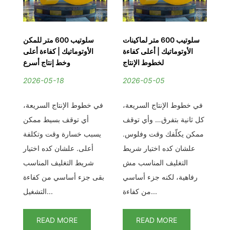
ار
سلوتيب 600 متر لماكينات
سلوتيب 600 متر للمكن
ول
الأوتوماتيك | أعلى كفاءة
الأوتوماتيك | كفاءة أعلى
نع
لخطوط الإنتاج
وخط إنتاج أسرع
2026-05-18
2026-05-05
2
ف،
في خطوط الإنتاج السريعة،
في خطوط الإنتاج السريعة،
في 
من
كل ثانية بتفرق… وأي توقف
أي توقف بسيط ممكن
الث
لي
ممكن يكلّفك وقت وفلوس.
يسبب خسارة وقت وتكلفة
نى
علشان كده اختيار شريط
أعلى. علشان كده اختيار
وط
التغليف المناسب مش
شريط التغليف المناسب
رفاهية، لكنه جزء أساسي
بقى جزء أساسي من كفاءة
من كفاءة...
التشغيل...
READ MORE
READ MORE