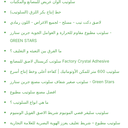
سلوتيب الوان عريض للمصانع والمكتبات
خط إنتاج بكر اللزق (السلوتيب)
لاصق دكت تيب - مسلح - لجميع الاغراض - اللون رمادي
سلوتب مطبوع مقاوم للحرارة و العوامل الجوية جرين ستارز -
GREEN STARS
ما الفرق بين التعبئه و التغليف ؟
سلوتب كريستال لاصق للمصانع Factory Crystal Adhesive
سلوتيب 600 متر للمكن الأوتوماتيك | كفاءة أعلى وخط إنتاج أسرع
سلوتب صغير شفاف سلوتب مصنع جرين ستارز - Green Stars
افضل مصنع سلوتيب مطبوع
ما هي انواع السلوتيب ؟
سلوتيب سليفر فضي المونيوم شريط الاصق الفويل الومنيوم
سلوتيب مطبوع – شريط تغليف يعزز الهوية البصرية للعلامة التجارية