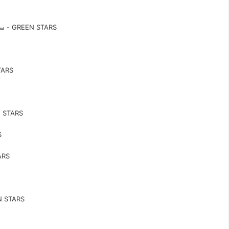
سلوتب شفاف جميع المقاسات والاحجام سلوتب مصنع جرين ستارز - GREEN STARS
سعر بكرة سلوتب
سلوتب شفاف مستورد اقل اسعا
سل
اقوي وافضل 
سلوتب للمصانع للتغليف اليدوي وا