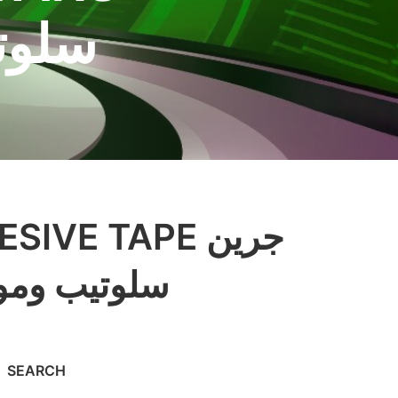
سلوتي
ستارز GREEN STARS س
SEARCH