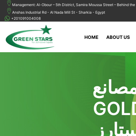
Management: Al-Obour – 5th District, Samira Moussa Street – Behind the 
Anshas Industrial Rd - Al Nada Mill St - Sharkia - Egypt
+201091004008
HOME
ABOUT US
صانع
GOL
GREEN STAR