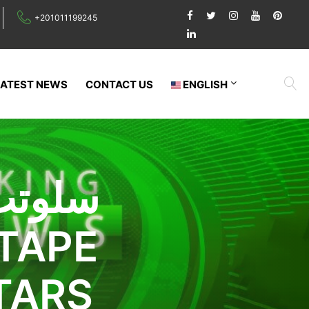
+201011199245
LATEST NEWS
CONTACT US
ENGLISH
سلوتب
TAPE