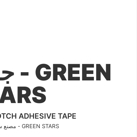
جري
TARS
سلوتب شفاف H ADHESIVE TAPE
مصنع سلوتب جرين ستارز - GREEN STARS