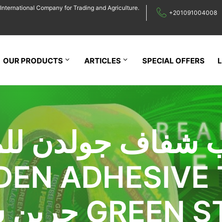
International Company for Trading and Agriculture.
+201091004008
OUR PRODUCTS
ARTICLES
SPECIAL OFFERS
 شفاف جولدن للم
DEN ADHESIVE 
جرين ستارز S