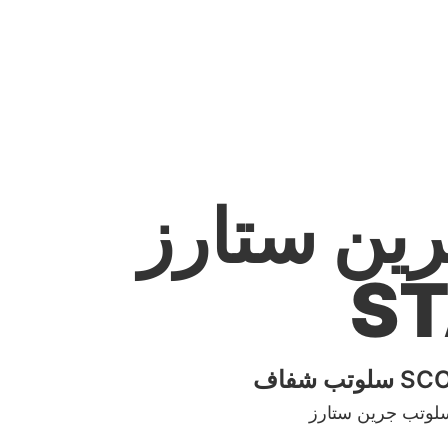
ن ستارز - GREEN
S
SCOTC