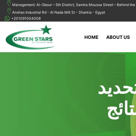
Management: Al-Obour – 5th District, Samira Moussa Street – Behind the 
Anshas Industrial Rd - Al Nada Mill St - Sharkia - Egypt
+201091004008
HOME
ABOUT US
حديد
ائج