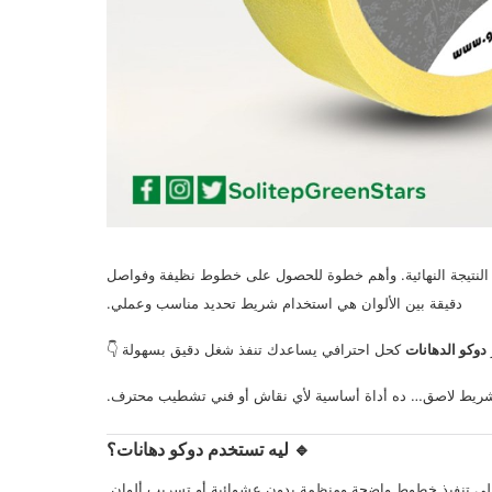
 النتيجة النهائية. وأهم خطوة للحصول على خطوط نظيفة وفواصل
دقيقة بين الألوان هي استخدام شريط تحديد مناسب وعملي.
دوكو الدهانات
كحل احترافي يساعدك تنفذ شغل دقيق بسهولة 👇
يط لاصق… ده أداة أساسية لأي نقاش أو فني تشطيب محترف.
🔹 ليه تستخدم دوكو دهانات؟
لى تنفيذ خطوط واضحة ومنظمة بدون عشوائية أو تسريب ألوان.