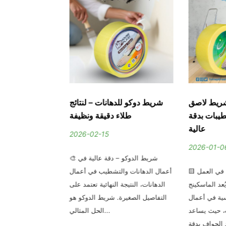
شريط لاصق
شريط دوكو للدهانات – لنتائج
تيب إنشائي احت
طيبات بدقة
طلاء دقيقة ونظيفة
بلاست | أفض
عالية
2026-02-15
2026-01-0
🎨 شريط الدوكو – دقة عالية في
🟨 الماسكينج تيب – دقة في العمل
أعمال الدهانات والتشطيب في أعمال
في عالم الت
د الماسكينج
الدهانات، النتيجة النهائية تعتمد على
التفاصيل الصغيرة 
سية في أعمال
التفاصيل الصغيرة. شريط الدوكو هو
النتيجة النهائية. وم
، حيث يساعد
الحل المثالي...
بتساعدك تطلع شغل