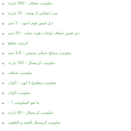
سلوتيب شفاف - 300 يارده
تيب انشائي 2 بوصه - 25 يارده
دبل فيس فوم اسود - 2 سم
دبل فيس شفاف لوجات هوت ميلت - 50 سم
كرتون مضلع
سلوتيب مسلح شبكي نسيجي - 4.8 سم
اوس
تيب إنشائي قوي – شريط لاصق
الماسكينج تيب الإنشائ
سلوتيب كريستال - 150 يارده
اشة
متين لأعمال التشطيبات
لاصق احترافي لأعمال ا
سلوتيب شفاف
انات
والمقاولات
والت
سلوتيب مطبوع 2 لون - الوان
2-03
2025-11-29
202
سلوتيب الوان
اشة،
🏗️ التيب الإنشائي – شريط لاصق
- ما هو السلوتيب ؟
ق في
قوي يتحمل ظروف العمل الشاقة يُعد
صغير… بدور كبير في موا
سلوتيب كريستال - 80 يارده
 اللي
التيب الإنشائي واحدًا من أهم أدوات
والتشطيبات يُعتبر الما
رافي
التشطيب والبناء، لأنه يقدم قوة لصق
الإنشائي واحدًا من أه
سلوتيب كريستال للتعبه و التغليف
عالية تناسب...
الأساسية التي لا غنى...