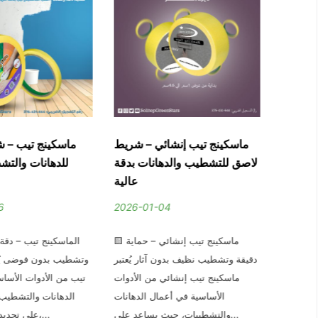
ي: شريط
ماسكينج تيب إنشائي – شريط
ماسكينج تيب – 
لدهانات
لاصق للتشطيب والدهانات بدقة
للدهانات والتش
شطيبات
عالية
6
2026-01-04
2025-1
🟧 الماسكينج تيب الإنشائي: شريط
🟨 ماسكينج تيب إنشائي – حماية
قع البناء
دقيقة وتشطيب نظيف بدون آثار يُعتبر
وتشطيب بدون فوضى يُع
سكينج تيب
ماسكينج تيب إنشائي من الأدوات
تيب من الأدوات الأسا
م الأدوات
الأساسية في أعمال الدهانات
الدهانات والتشطيب
والتشطيبات، حيث يساعد على...
على تحديد الحواف بدقة،...