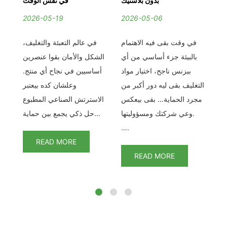
حد
بدون بلاستيك
في نفس الوقت
2026-05-19
2026-05-06
2
مع
في وقت بقى فيه الاهتمام
في عالم التعبئة والتغليف،
في
يق
بالبيئة جزء أساسي من أي
الشكل والأمان بقوا عنصرين
اخت
حل
بيزنس ناجح، اختيار مواد
أساسيين في نجاح أي منتج.
بي
عي
التغليف بقى ليه دور أكبر من
وعلشان كده بيعتبر
لم
مجرد الحماية… بقى بيعكس
الاسترتش الصناعي المطبوع
و
 +
وعي شركتك ومسؤوليتها.
حل ذكي يجمع بين حماية...
....
READ MORE
READ MORE