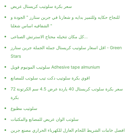
سعر بكرة سلوتيب كريستال عريض
للنجاح حكايه وللتميز بدايه و شعارنا في جرين ستارز " الجودة و
الشفافيه اساس شغلنا "
كل مكان تتخيله محتاج الاسترتش الصناعى...
اقل اسعار سلوتيب كريستال جملة الجملة جرين ستارز - Green
Stars
سلوتيب المونيوم فويل Adhesive tape almunium
اقوي بكرة سلوتيب دكت تيب سلوتب للمصانع
سعر بكرة سلوتب كريستال 40 ياردة عرض 4.5 سم الكرتونة 72
بكرة
سلوتيب مطبوع
سلوتب الوان عريض للمصانع والمكتبات
افضل خامات الشريط اللحام العازل للكهرباء الحراري مصنع جرين