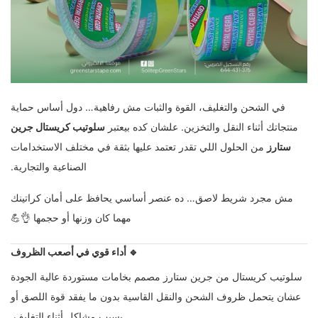
في الشحن والتغليف، القوة والثبات مش رفاهية… دول أساس حماية
منتجاتك أثناء النقل والتخزين. علشان كده بيعتبر
سلوتيب كريستال جرين
ستارز
من الحلول اللي تقدر تعتمد عليها بثقة في مختلف الاستخدامات
الصناعية والتجارية.
مش مجرد شريط لاصق… ده عنصر أساسي يحافظ على أمان كراتينك
مهما كان وزنها أو حجمها 👌💪
🔹 أداء قوي في أصعب الظروف
سلوتيب كريستال من جرين ستارز مصمم بخامات مستوردة عالية الجودة
عشان يتحمل ظروف الشحن والنقل القاسية بدون ما يفقد قوة اللصق أو
يسبب مشاكل أثناء التغليف.