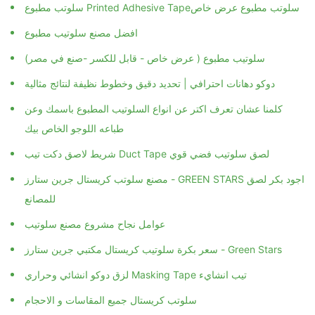
سلوتب مطبوع Printed Adhesive Tapeسلوتب مطبوع عرض خاص
افضل مصنع سلوتيب مطبوع
سلوتيب مطبوع ( عرض خاص - قابل للكسر -صنع في مصر)
دوكو دهانات احترافي | تحديد دقيق وخطوط نظيفة لنتائج مثالية
كلمنا عشان تعرف اكتر عن انواع السلوتيب المطبوع باسمك وعن
طباعه اللوجو الخاص بيك
شريط لاصق دكت تيب Duct Tape لصق سلوتيب فضي قوي
مصنع سلوتب كريستال جرين ستارز - GREEN STARS اجود بكر لصق
للمصانع
عوامل نجاح مشروع مصنع سلوتيب
سعر بكرة سلوتيب كريستال مكتبي جرين ستارز - Green Stars
لزق دوكو انشائي وحراري Masking Tape تيب انشايء
سلوتب كريستال جميع المقاسات و الاحجام