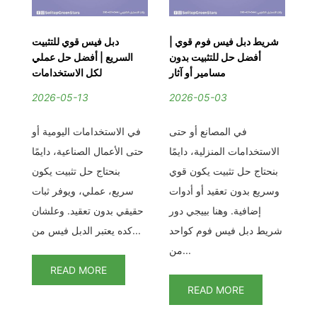
يط
شريط دبل فيس فوم قوي |
دبل فيس قوي للتثبيت
دب
وة
أفضل حل للتثبيت بدون
السريع | أفضل حل عملي
ا
ية
مسامير أو آثار
لكل الاستخدامات
2026-05-13
2026-05-03
2
لدبل فيس الشبكي –
في المصانع أو حتى
في الاستخدامات اليومية أو
تث
نة
الاستخدامات المنزلية، دايمًا
حتى الأعمال الصناعية، دايمًا
تي
بنحتاج حل تثبيت يكون قوي
بنحتاج حل تثبيت يكون
مع
وسريع بدون تعقيد أو أدوات
سريع، عملي، ويوفر ثبات
بر
إضافية. وهنا بييجي دور
حقيقي بدون تعقيد. وعلشان
من
شريط دبل فيس فوم كواحد
كده يعتبر الدبل فيس من...
من...
READ MORE
READ MORE