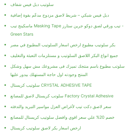
سلوتيب دبل فيس شفاف
دبل فيس شبكي – شريط لاصق مزدوج مدعّم بقوة إضافية
ماسكينج تيب Masking Tape تيب ورقي لصق دوكو جرين ستارز -
Green Stars
بكر سلوتيب مطبوع ارخص اسعار السلوتيب المطبوع في مصر
جميع انواع البكر اللاصق السلوتيب و مستلزمات التعبئة والتغليف
سلوتب مطبوع باسم منتجك تميزك فى مشروعك مش سهل وشكل
المنتج وجودته اول حاجة المستهلك بيدور عليها
سلوتيب كريستال CRYSTAL ADHESIVE TAPE
سلوتب كريستال لاصق للمصانع Factory Crystal Adhesive
سعر لاصق دكت تيب لأغراض العزل مواسير التبريد والتدفئه
خصم 20% علي سعر اقوي وافضل سلوتيب كريستال للمصانع
ارخص اسعار بكر لاصق سلوتيب كريستال