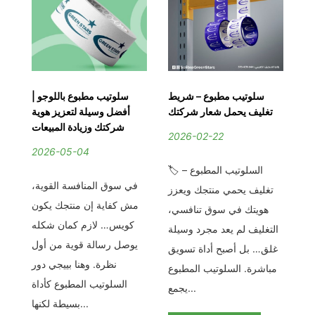
–
سلوتيب مطبوع – شريط
سلوتيب مطبوع باللوجو |
دة
تغليف يحمل شعار شركتك
أفضل وسيلة لتعزيز هوية
ات
شركتك وزيادة المبيعات
2026-02-22
2026-05-04
2
🏷️ السلوتيب المطبوع –
لسلوتيب عرض خاص –
في سوق المنافسة القوية،
في
تغليف يحمي منتجك ويعزز
نة
مش كفاية إن منتجك يكون
ال
هويتك في سوق تنافسي،
ان
كويس… لازم كمان شكله
الت
التغليف لم يعد مجرد وسيلة
رة
يوصل رسالة قوية من أول
غلق… بل أصبح أداة تسويق
يب
نظرة. وهنا بييجي دور
مباشرة. السلوتيب المطبوع
د
السلوتيب المطبوع كأداة
يجمع...
بسيطة لكنها...