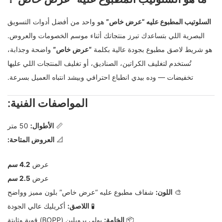
السلوتيب المطبوع عليه “عرض خاص”
هو واحد من أفضل أدوات التسويق
البصرية اللي بتساعدك تبرز منتجاتك أثناء موسم الخصومات والعروض.
هو شريط لاصق مطبوع بجودة عالية بكلمة
“عرض خاص”
واضحة وجذابة،
تُستخدم لتغليف الكراتين، الصناديق، أو تغليف المنتجات اللي عليها
تخفيضات — وده بيدي انطباع احترافي وبيشد انتباه العميل بسرعة.
المواصفات الفنية:
📏
الأطوال:
50 متر
📐
العروض المتاحة:
عرض
4.2 سم
عرض
2.5 سم
🎨
اللون:
شفاف مطبوع عليه “عرض خاص” بلون مميز وواضح
🧪
اللاصق:
أكريليك عالي الجودة
📦
الخامة:
بولي بروبلين (BOPP) قوية وثابتة