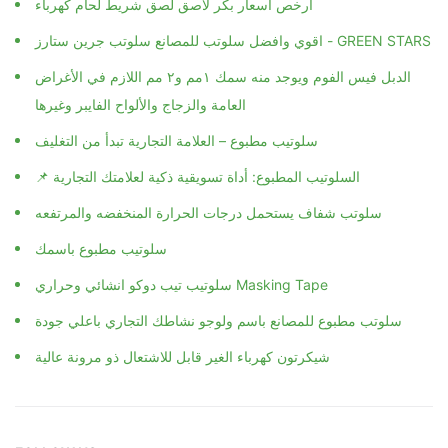
ارخص اسعار بكر لاصق لصق شريط لحام كهرباء
اقوي وافضل سلوتب للمصانع سلوتب جرين ستارز - GREEN STARS
الدبل فيس الفوم ويوجد منه سمك ١مم و٢ مم اللازم في الأغراض
العامة والزجاج والألواح الفايبر وغيرها
سلوتيب مطبوع – العلامة التجارية تبدأ من التغليف
📌 السلوتيب المطبوع: أداة تسويقية ذكية لعلامتك التجارية
سلوتب شفاف يستحمل درجات الحرارة المنخفضه والمرتفعه
سلوتيب مطبوع باسمك
سلوتيب تيب دوكو انشائي وحراري Masking Tape
سلوتب مطبوع للمصانع باسم ولوجو نشاطك التجاري باعلي جودة
شيكرتون كهرباء الغير قابل للاشتعال ذو مرونة عالية