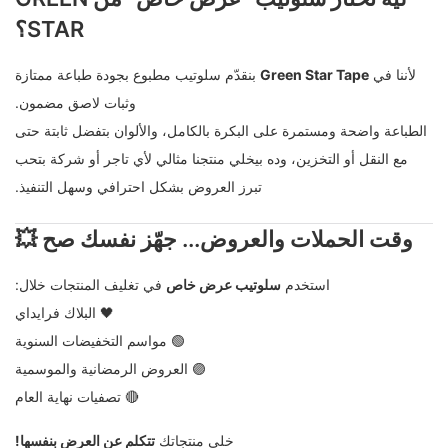
STAR؟
لأننا في
Green Star Tape
بنقدّم سلوتيب مطبوع بجودة طباعة ممتازة
وثبات لاصق مضمون.
الطباعة واضحة ومستمرة على البكرة بالكامل، والألوان بتفضل ثابتة حتى
مع النقل أو التخزين، وده بيخلي منتجنا مثالي لأي تاجر أو شركة بتحب
تبرز العروض بشكل احترافي وسهل التنفيذ.
وقت الحملات والعروض... جهّز نفسك صح 💥
استخدم
سلوتيب عرض خاص
في تغليف المنتجات خلال:
🖤 البلاك فرايداي
🟢 مواسم التخفيضات السنوية
🟣 العروض الرمضانية والموسمية
🔴 تصفيات نهاية العام
خلي منتجاتك
تتكلم عن العرض بنفسها!