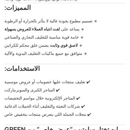
المميزات:
🔹 تصميم مطبوع بجودة عالية لا يتأثر بالحرارة أو الرطوبة
🔹 يساعد على
لفت انتباه العملاء للعروض بسهولة
🔹 خامة قوية مناسبة للتغليف التجاري والصناعي
🔹
لاصق قوي وثابت
يضمن غلق محكم للكراتين
🔹 متوافق مع جميع ماكينات التغليف اليدوية والآلية
الاستخدامات:
✔️ تغليف منتجات عليها خصومات أو عروض موسمية
✔️ المتاجر الكبرى والسوبرماركت
✔️ المتاجر الإلكترونية خلال مواسم التخفيضات
✔️ شركات التعبئة والتغليف أثناء الحملات الدعائية
✔️ محلات الجملة اللي بتعرض منتجات بتخفيض خاص
ليه تختار سلوتيب “عرض خاص” من GREEN