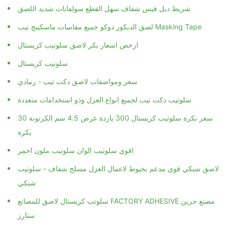
شريط دبل فيس شفاف سهل القطع سولفانات شديد اللصق
لصق الديكور دوكو جميع مقاسات ماسكينج تيب Masking Tape
ارخص اسعار بكر لاصق سلوتيب كريستال
سلوتيب كريستال
سعر ومواصفات لاصق دكت تيب - رمادي
سلوتيب دكت تيب لجميع انواع العزل وذو استخدامات متعددة
سعر بكرة سلوتيب كريستال 300 ياردة عرض 4.5 سم الكرتونة 30
بكرة
اقوي سلوتيب الوان سلوتيب ملون احمر
لاصق شبكي قوي مدعم بخيوط لاعمال العزل مسلح شفاف - سلوتيب
شبكي
سلوتب كريستال لاصق للمصانع FACTORY ADHESIVE مصنع جرين
ستارز