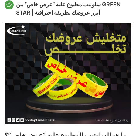
سلوتيب مطبوع عليه “عرض خاص” من GREEN
STAR | أبرز عروضك بطريقة احترافية
ما هو السلوتيب المطبوع عليه “عرض خاص”؟