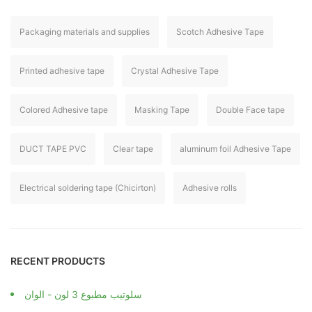
Packaging materials and supplies
Scotch Adhesive Tape
Printed adhesive tape
Crystal Adhesive Tape
Colored Adhesive tape
Masking Tape
Double Face tape
DUCT TAPE PVC
Clear tape
aluminum foil Adhesive Tape
Electrical soldering tape (Chicirton)
Adhesive rolls
RECENT PRODUCTS
سلوتيب مطبوع 3 لون - الوان