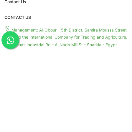
Contact Us
CONTACT US
Management: Al-Obour – 5th District, Samira Moussa Street
– Behind the International Company for Trading and Agriculture.
Anshas Industrial Rd - Al Nada Mill St - Sharkia - Egypt
+201091004008
+201011199245
+201091004008
info@greenstarstape.com
export@greenstarstape.com
جرين ستارز - Green Stars - سلوتيب و مواد تعبئة
2026
Copy Rights
و تغليف