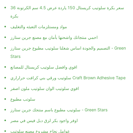
سعر بكرة سلوتيب كريستال 150 ياردة عرض 4.5 سم الكرتونة 36
بكرة
مواد ومستلزمات التعبئه والتغليف
احمي منتجاتك واشحنها بأمان مع مصنع جرين ستارز
التصميم والجودة اساس شغلنا سلوتيب مطبوع جرين ستارز - Green
Stars
اقوي وافضل سلوتيب كريستال للمصانع
سلوتيب ورقي بني كرافت حراراري Craft Brown Adhesive Tape
اقوي سلوتيب الوان سلوتيب ملون اصفر
سلوتب مطبوع
سلوتيب مطبوع باسم منتجك جرين ستارز - Green Stars
اوفر واجود بكر لزق دبل فيس في مصر
عوامل نجاح مشروع مصنع سلوتيب