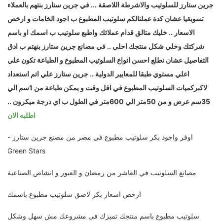
جرين ستارز للسلوتيب والاشرطة اللاصقة ... في جرين ستارز بنتهم بالعملاء
تسويقيا عشان كدة عملنالكم سلوتيب المطبوع ب اجود الخامات و ارخص
الاسعار .. خليك متالق قدام عملائك واطبع سلوتيب ب اسمك او باسم
شركتك وخلي شكل منتجك احلي .. في مصانع جرين ستارز بنهتم ب ادق
التفاصيل عشان نطلع احسن انواع السلوتيب المطبوع و الطباعة تكون علي
اعلي مستوي طبقا للمعايير الدولية .. جرين ستارز علي اتم استعداد
لاكبركميات السلوتيب المطبوع في اقل وقت و يمكن طباعة من 1سم الي
35سم عرض و من 50متر الي 600متر في الطول ب اي درجة ميكرون ..
اطلبه الان
اوفر واجود بكر سلوتيب مطبوع في مصر من مصنع جرين ستارز -
Green Stars
مصانع السلوتيب في العاشر من رمضان و العبور و انشاص الصناعية
ارخص اسعار بكر لاصق سلوتيب مطبوع باسمك
سلوتيب مطبوع باسم منتجك تميزك فى مشروعك مش سهل وشكل