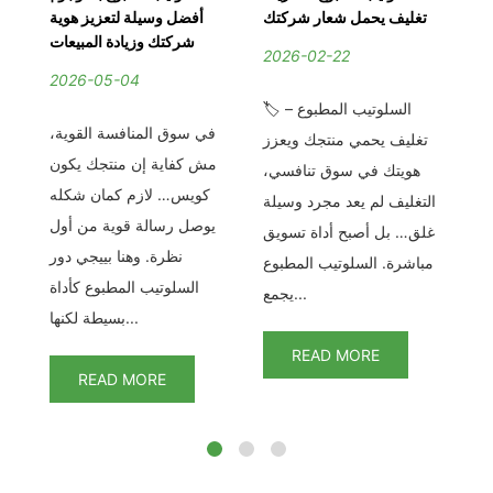
دة
تغليف يحمل شعار شركتك
أفضل وسيلة لتعزيز هوية
ات
شركتك وزيادة المبيعات
2026-02-22
2026-05-04
2
🏷️ السلوتيب المطبوع –
لسلوتيب عرض خاص –
في سوق المنافسة القوية،
في
تغليف يحمي منتجك ويعزز
نة
مش كفاية إن منتجك يكون
ال
هويتك في سوق تنافسي،
ان
كويس… لازم كمان شكله
الت
التغليف لم يعد مجرد وسيلة
رة
يوصل رسالة قوية من أول
غلق… بل أصبح أداة تسويق
يب
نظرة. وهنا بييجي دور
مباشرة. السلوتيب المطبوع
د
السلوتيب المطبوع كأداة
يجمع...
بسيطة لكنها...
READ MORE
READ MORE