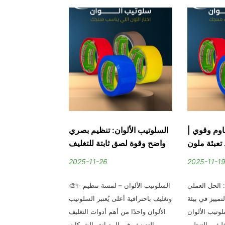
اوم وقوي |
السلوتيب الألوان: تنظيم بصري
سلوتيب ألوان
عبئة ملون
واضح وقوة لصق ثابتة للتغليف
متعدد الألوان لل
2025-11-26
2025-11-1
: الحل العملي
🎨✨ السلوتيب الألوان – لمسة تنظيم
تمييز في بيئة
وتغليف باحترافية أعلى يُعتبر السلوتيب
وتغليف بشكل احترا
لوتيب الألوان
الألوان واحدًا من أهم أدوات التغليف
الألوان من الحلول ا
غليف والتنظيم
والتصنيف في المصانع والشركات
عالم التغليف والتنظ