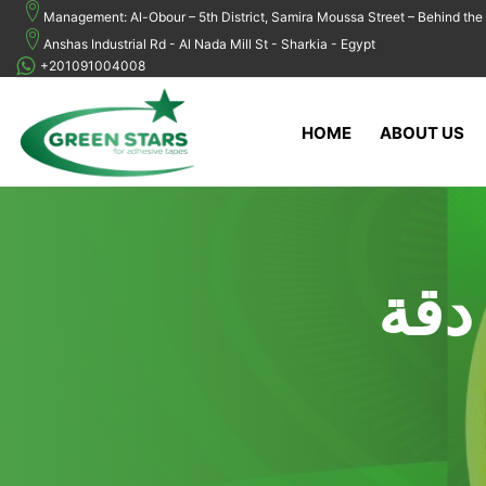
Management: Al-Obour – 5th District, Samira Moussa Street – Behind the 
Anshas Industrial Rd - Al Nada Mill St - Sharkia - Egypt
+201091004008
HOME
ABOUT US
دقة