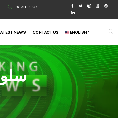
+201011199245
LATEST NEWS
CONTACT US
ENGLISH
سلوت