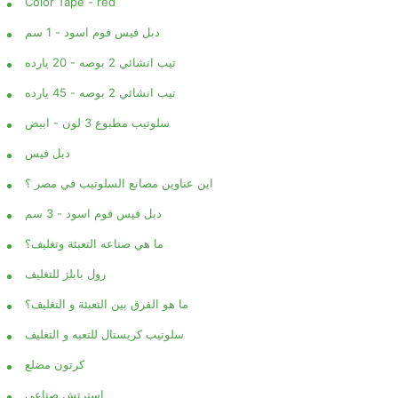
Color Tape - red
دبل فيس فوم اسود - 1 سم
تيب انشائي 2 بوصه - 20 يارده
تيب انشائي 2 بوصه - 45 يارده
سلوتيب مطبوع 3 لون - ابيض
دبل فيس
اين عناوين مصانع السلوتيب في مصر ؟
دبل فيس فوم اسود - 3 سم
اصق
عايز سولتيب عايز سلوتب
خلي منتجاتك مميزة ب
ما هي صناعه التعبئة وتغليف؟
نظيم
ماسمهاش كده على فكره
رول بابلز للتغليف
اسمها عايز سلوتيب مصنع جرين
6-26
202
ستارز - GREEN STARS
ما هو الفرق بين التعبئة و التغليف؟
🎨 السلوتيب الألوان – تنظيم، تمييز،
ميز كل منتج ليك بـ لون لو
2024-01-18
سلوتيب كريستال للتعبه و التغليف
وتيب
منتجاتك مميزة بسلوتيب 
كرتون مضلع
نة في
عايز سولتيب عايز سلوتب ماسمهاش
جرين ستارز بجودة عالية
استرتش صناعي
 بين
كده على فكره اسمها عايز سلوتيب .
ارخص للمصانع والشر