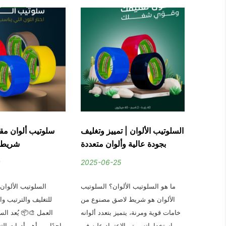
سلوتيب
السلوتيب الألوان | تمييز وتغليف
سلوتيب ألوان مق
الوان
بجودة عالية وألوان متعددة
شريط ت
9
2025-06-25
2024-0
حده, خلي
ما هو السلوتيب الألوان؟ السلوتيب
السلوتيب الألوان
الوان من
الألوان هو شريط لاصق مصنوع من
للتغليف والترتيب وال
 و اسعار
خامات قوية ومرنة، يتميز بتعدد ألوانه
العمل 🎨📦 يُعد الس
كات متاح
واستخداماته. بيتم الاعتماد عليه في
واحدًا من أهم أدوات الت