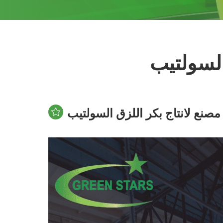
السولتيب
صنع لانتاج بكر اللزق السولتيب