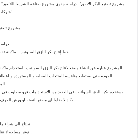
مشروع تصنيع البكر الاصق" "دراسة جدوى مشروع صناعة الشريط اللاصق" "
شركات تصنيع السلوتيب في مصر" سعر طن السلوتيب" "ماكينة سلوتيب"
مشروع تصنيع
دراسة
خط إنتاج بكر اللزق السلوتيب ، ماكينة تق
المشروع عباره عن انشاء مصنع لانتاج بكر اللزق السولتيب باستخدام ماكينة
الجوده حتي يستطيع منافسه المنتجات المحليه و المستورده و اعطاء ان
المستهلكين و المنافسه في السوق لاعطاء الثقه في ما ينتجه المصنع .
يستخدم بكر اللزق السولتيب في العديد من الاستخدامات فهو مطلوب في اعمال
يكاد لا يخلوا اي مصنع للتعبئه او ورش الحرف اليدويه او المكاتب و شركات الشحن من منتجات اللزق السولتيب .
1 ) تحتاج الي شراء ماكينه تعمل بكفائه لتصنيع منتج عالي الجوده قادر علي المنافسه .
2 ) توفر مساحه لا تقل عن 60 متر2 يكون مزود بالخدمات من كهرباء و مياه وصرف .