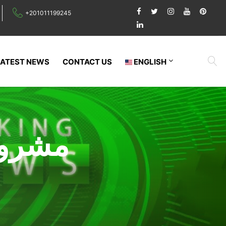
+201011199245
LATEST NEWS
CONTACT US
ENGLISH
مشروع 