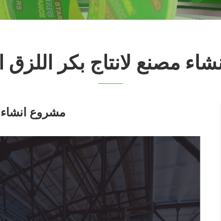
اء مصنع لانتاج بكر اللزق 
مشروع انشاء م