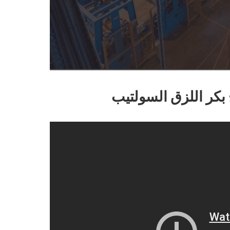
بكر اللزق السولتيب