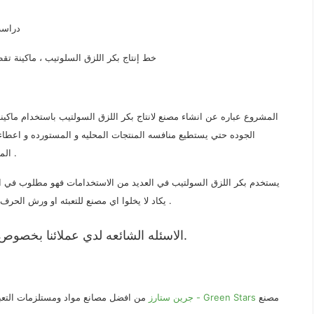
دراسة
خط إنتاج بكر اللزق السلوتيب ، ماكينة تق
المشروع عباره عن انشاء مصنع لانتاج بكر اللزق السولتيب باستخدام ماكينة
الجوده حتي يستطيع منافسه المنتجات المحليه و المستورده و اعطاء ان
المستهلكين و المنافسه في السوق لاعطاء الثقه في ما ينتجه المصنع .
يستخدم بكر اللزق السولتيب في العديد من الاستخدامات فهو مطلوب في اعمال
يكاد لا يخلوا اي مصنع للتعبئه او ورش الحرف اليدويه او المكاتب و شركات الشحن من منتجات اللزق السولتيب .
الاسئله الشائعه لدي عملائنا بخصوص دراسه الجدوي لدي مشاريع السلوتيب وانتاجه ؟.
مصنع
جرين ستارز - Green Stars
من افضل مصانع مواد ومستلزمات التعبئ