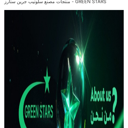
منتجات مصنع سلوتيب جرين ستارز - GREEN STARS