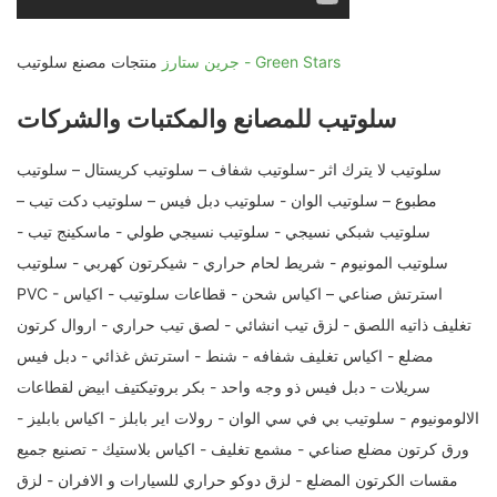
جرين ستارز - Green Stars
منتجات مصنع سلوتيب
سلوتيب للمصانع والمكتبات والشركات
سلوتيب لا يترك اثر -سلوتيب شفاف – سلوتيب كريستال – سلوتيب
مطبوع – سلوتيب الوان - سلوتيب دبل فيس – سلوتيب دكت تيب –
سلوتيب شبكي نسيجي - سلوتيب نسيجي طولي - ماسكينج تيب -
سلوتيب المونيوم - شريط لحام حراري - شيكرتون كهربي - سلوتيب
PVC - استرتش صناعي – اكياس شحن - قطاعات سلوتيب - اكياس
تغليف ذاتيه اللصق - لزق تيب انشائي - لصق تيب حراري - اروال كرتون
مضلع - اكياس تغليف شفافه - شنط - استرتش غذائي - دبل فيس
سريلات - دبل فيس ذو وجه واحد - بكر بروتيكتيف ابيض لقطاعات
الالومونيوم - سلوتيب بي في سي الوان - رولات اير بابلز - اكياس بابليز -
ورق كرتون مضلع صناعي - مشمع تغليف - اكياس بلاستيك - تصنيع جميع
مقسات الكرتون المضلع - لزق دوكو حراري للسيارات و الافران - لزق