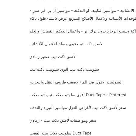
ملمس الجلد - اللون رمادي 25 متر - الاعمال الانشائيه - مواسير التكييف او التدفئه - مواسير ال بي في سي -
الأنشائيه ولاعمال الأصلاح السريع عرض 5سم×طول 25م
كة وتثبيت الزجاج بدون ترك اثر - واعمال الديكور القماش والجلد
لاصق دكت تيب قوي مسلح للاعمال الانشائيه
لاصق دكت تيب صغير رمادي
سلوتيب دكت تيب اقوي سلوتيب دكت تيب
السولتيب الاقوي ضد الماء لاصعب ظروف النقل والتخزين
اقوي سلوتيب دكت تيب تيب دكت Duct Tape - Pinterest
سعر لاصق دكت تيب لأغراض العزل مواسير التبريد والتدفئه
سعر ومواصفات لاصق دكت تيب - رمادي
سلوتيب دكت تيب الفضي Duct Tape