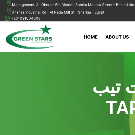
Management: Al-Obour – 5th District, Samira Moussa Street – Behind the 
Anshas Industrial Rd - Al Nada Mill St - Sharkia - Egypt
+201091004008
HOME
ABOUT US
 DUCT
 سلوتيب فضي