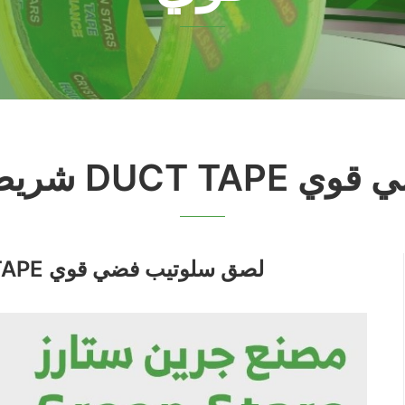
لوتيب فضي قوي
شريط لاصق دكت تيب DUCT TAPE لصق سلوتيب فضي قوي