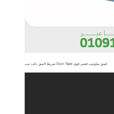
شريط لاصق دكت تيب Duct Tape لصق سلوتيب فضي قوي