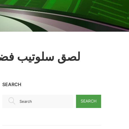
شريط لاصق دكت تيب DUCT TAPE لصق س
SEARCH
SEARCH
Search